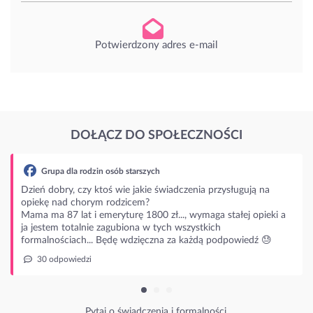
Potwierdzony adres e-mail
DOŁĄCZ DO SPOŁECZNOŚCI
zin osób starszych
 ktoś wie jakie świadczenia przysługują na
rym rodzicem?
 emeryturę 1800 zł..., wymaga stałej opieki a
ie zagubiona w tych wszystkich
.. Będę wdzięczna za każdą podpowiedź 😓
ytaj o świadczenia i formalności.