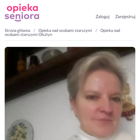
Zaloguj
Zarejestruj
Strona główna
Opieka nad osobami starszymi
Opieka nad
osobami starszymi Olsztyn