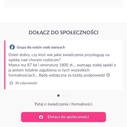
DOŁĄCZ DO SPOŁECZNOŚCI
przysługują na
a stałej opieki a
ch
podpowiedź 😓
ści.
Dołącz do społeczności