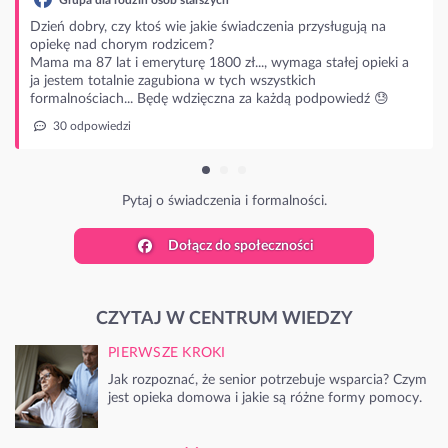
wie jakie świadczenia przysługują na
dzicem?
turę 1800 zł..., wymaga stałej opieki a
ubiona w tych wszystkich
ę wdzięczna za każdą podpowiedź 😓
 świadczenia i formalności.
Dołącz do społeczności
CZYTAJ W CENTRUM WIEDZY
PIERWSZE KROKI
Jak rozpoznać, że senior potrzebuje wsparcia? Czym
jest opieka domowa i jakie są różne formy pomocy.