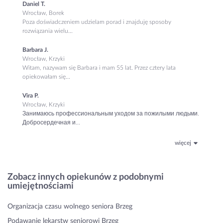
Daniel T.
Wrocław, Borek
Poza doświadczeniem udzielam porad i znajduję sposoby
rozwiązania wielu...
Barbara J.
Wrocław, Krzyki
Witam, nazywam się Barbara i mam 55 lat. Przez cztery lata
opiekowałam się...
Vira P.
Wrocław, Krzyki
Занимаюсь профессиональным уходом за пожилыми людьми.
Добросердечная и...
więcej
Zobacz innych opiekunów z podobnymi
umiejętnościami
Organizacja czasu wolnego seniora Brzeg
Podawanie lekarstw seniorowi Brzeg