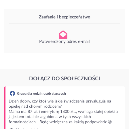
Zaufanie i bezpieczeństwo
Potwierdzony adres e-mail
DOŁĄCZ DO SPOŁECZNOŚCI
rodzin osób starszych
czy ktoś wie jakie świadczenia przysługują na
horym rodzicem?
t i emeryturę 1800 zł..., wymaga stałej opieki a
alnie zagubiona w tych wszystkich
ch... Będę wdzięczna za każdą podpowiedź 😓