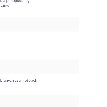
ę dla podopiecznego.
iczny.
ybranych czynnościach