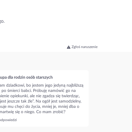
go.
Zgłoś naruszenie
upa dla rodzin osób starszych
m dziadkowi, bo jestem jego jedyną najbliższą
ą po śmierci babci. Próbuję namówić go na
ienie opiekunki, ale nie zgadza się twierdząc,
 jest jeszcze tak źle”. Na ogół jest samodzielny,
kuje mu chęci do życia, mniej je, mniej dba o
 martwię się o niego. Co mam zrobić?
odpowiedzi