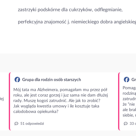
zastrzyki podskórne dla cukrzyków, odflegmianie,
perfekcyjna znajomość j. niemieckiego dobra angielskie
Grupa dla rodzin osób starszych
Gr
Pomaga
Mój tata ma Alzheimera, pomagałam mu przez pół
rodzin
roku, ale jest coraz gorzej i juz sama nie dam dłużej
ej
zatrudn
rady. Muszę kogoś zatrudnić. Ale jak to zrobić?
że “nie
Jak wygląda kwestia umowy i ile kosztuje taka
ale bra
calodobowa opiekunka?
siebie,
51 odpowiedzi
33 