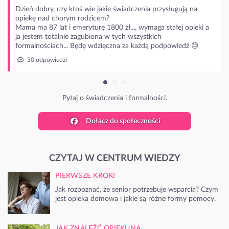
ie świadczenia przysługują na
?
800 zł..., wymaga stałej opieki a
 w tych wszystkich
ęczna za każdą podpowiedź 😓
zenia i formalności.
Dołącz do społeczności
CZYTAJ W CENTRUM WIEDZY
PIERWSZE KROKI
Jak rozpoznać, że senior potrzebuje wsparcia? Czym
jest opieka domowa i jakie są różne formy pomocy.
JAK ZNALEŹĆ OPIEKUNA