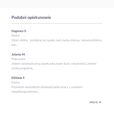
Podobni opiekunowie
Dagmara S.
Kielce
Dzień dobry.. podejmę się opieki nad osobą starszą, niesamodzielną
lub...
Jolanta M.
Piekoszów
Jestem doświadczoną opiekunka,mam dużo cierpliwości,Jestem
osobą pogodną,...
Elżbieta F.
Kielce
Posiadam wieloletnie doświadczenie pracy z osobami
niepełnosprawnymi...
więcej