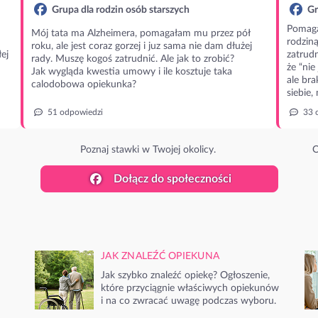
Grupa dla rodzin osób starszych
Gr
Pomaga
Mój tata ma Alzheimera, pomagałam mu przez pół
rodzin
roku, ale jest coraz gorzej i juz sama nie dam dłużej
ej
zatrudn
rady. Muszę kogoś zatrudnić. Ale jak to zrobić?
że “nie
Jak wygląda kwestia umowy i ile kosztuje taka
ale bra
calodobowa opiekunka?
siebie,
51 odpowiedzi
33 
Poznaj stawki w Twojej okolicy.
O
Dołącz do społeczności
JAK ZNALEŹĆ OPIEKUNA
Jak szybko znaleźć opiekę? Ogłoszenie,
które przyciągnie właściwych opiekunów
i na co zwracać uwagę podczas wyboru.