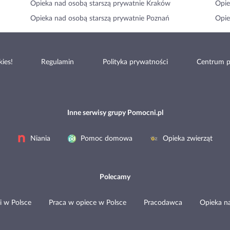
Opieka nad osobą starszą prywatnie Kraków
Opie
Opieka nad osobą starszą prywatnie Poznań
Opie
ies!
Regulamin
Polityka prywatności
Centrum 
Inne serwisy grupy Pomocni.pl
Niania
Pomoc domowa
Opieka zwierząt
Polecamy
i w Polsce
Praca w opiece w Polsce
Pracodawca
Opieka n