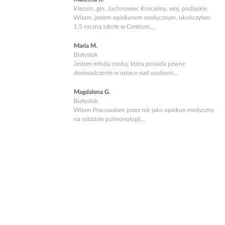
Kleosin, gm. Juchnowiec Kościelny, woj. podlaskie
Witam, jestem opiekunem medycznym, ukończyłam
1,5 roczną szkołę w Centrum...
Maria M.
Białystok
Jestem młodą osobą, która posiada pewne
dosiwadczenie w opiece nad osobami...
Magdalena G.
Białystok
Witam Pracowałam przez rok jako opiekun medyczny
na oddziale pulmonologii...