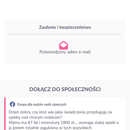
Zaufanie i bezpieczeństwo
Potwierdzony adres e-mail
DOŁĄCZ DO SPOŁECZNOŚCI
b starszych
wie jakie świadczenia przysługują na
dzicem?
turę 1800 zł..., wymaga stałej opieki a
ubiona w tych wszystkich