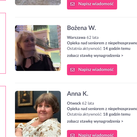
Napisz
wiadomość
Bożena W.
Warszawa
62 lata
Opieka nad seniorem z niepełnosprawn
Ostatnia aktywność:
14 godzin temu
zobacz stawkę wynagrodzenia >
Napisz
wiadomość
Anna K.
Otwock
62 lata
Opieka nad seniorem z niepełnosprawn
Ostatnia aktywność:
18 godzin temu
zobacz stawkę wynagrodzenia >
Napisz
wiadomość