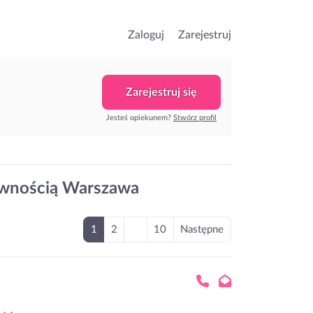
Zaloguj
Zarejestruj
Zarejestruj się
Jesteś opiekunem?
Stwórz profil
awnością Warszawa
1
2
...
10
Następne