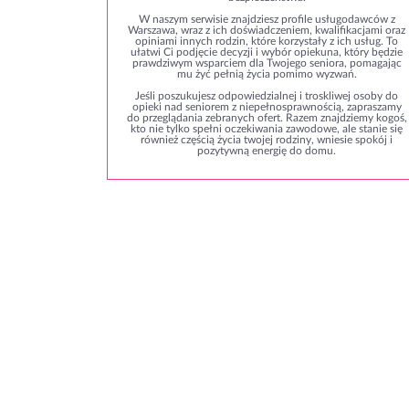
W naszym serwisie znajdziesz profile usługodawców z
Warszawa, wraz z ich doświadczeniem, kwalifikacjami oraz
opiniami innych rodzin, które korzystały z ich usług. To
ułatwi Ci podjęcie decyzji i wybór opiekuna, który będzie
prawdziwym wsparciem dla Twojego seniora, pomagając
mu żyć pełnią życia pomimo wyzwań.
Jeśli poszukujesz odpowiedzialnej i troskliwej osoby do
opieki nad seniorem z niepełnosprawnością, zapraszamy
do przeglądania zebranych ofert. Razem znajdziemy kogoś,
kto nie tylko spełni oczekiwania zawodowe, ale stanie się
również częścią życia twojej rodziny, wniesie spokój i
pozytywną energię do domu.