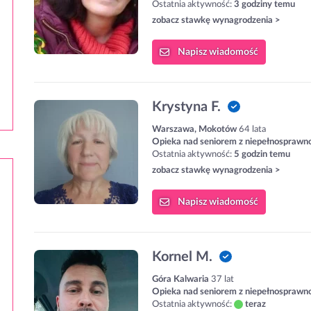
Ostatnia aktywność:
3 godziny temu
zobacz stawkę wynagrodzenia >
Napisz
wiadomość
Krystyna F.
Warszawa, Mokotów
64 lata
Opieka nad seniorem z niepełnosprawn
Ostatnia aktywność:
5 godzin temu
zobacz stawkę wynagrodzenia >
Napisz
wiadomość
Kornel M.
Góra Kalwaria
37 lat
Opieka nad seniorem z niepełnosprawn
Ostatnia aktywność:
teraz