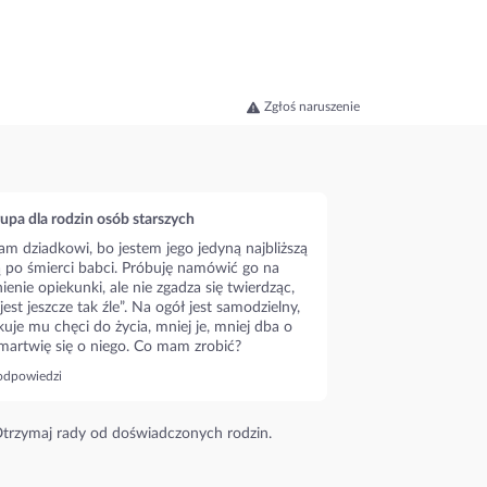
Zgłoś naruszenie
upa dla rodzin osób starszych
m dziadkowi, bo jestem jego jedyną najbliższą
ą po śmierci babci. Próbuję namówić go na
ienie opiekunki, ale nie zgadza się twierdząc,
 jest jeszcze tak źle”. Na ogół jest samodzielny,
kuje mu chęci do życia, mniej je, mniej dba o
 martwię się o niego. Co mam zrobić?
odpowiedzi
trzymaj rady od doświadczonych rodzin.