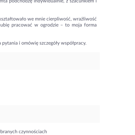
nta podchodzę indywidualnie, z szacunkiem i
ształtowało we mnie cierpliwość, wrażliwość
 lubię pracować w ogrodzie – to moja forma
 pytania i omówię szczegóły współpracy.
ybranych czynnościach