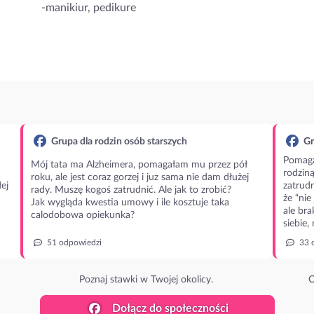
-manikiur, pedikure
Grupa dla rodzin osób starszych
Gr
Pomaga
Mój tata ma Alzheimera, pomagałam mu przez pół
rodzin
roku, ale jest coraz gorzej i juz sama nie dam dłużej
ej
zatrudn
rady. Muszę kogoś zatrudnić. Ale jak to zrobić?
że “nie
Jak wygląda kwestia umowy i ile kosztuje taka
ale bra
calodobowa opiekunka?
siebie,
51 odpowiedzi
33 
Poznaj stawki w Twojej okolicy.
O
Dołącz do społeczności