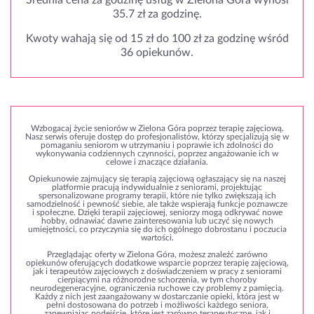
35.7 zł za godzinę.
Kwoty wahają się od 15 zł do 100 zł za godzinę wśród
36 opiekunów.
Wzbogacaj życie seniorów w Zielona Góra poprzez terapię zajęciową.
Nasz serwis oferuje dostęp do profesjonalistów, którzy specjalizują się w
pomaganiu seniorom w utrzymaniu i poprawie ich zdolności do
wykonywania codziennych czynności, poprzez angażowanie ich w
celowe i znaczące działania.
Opiekunowie zajmujący się terapią zajęciową ogłaszający się na naszej
platformie pracują indywidualnie z seniorami, projektując
spersonalizowane programy terapii, które nie tylko zwiększają ich
samodzielność i pewność siebie, ale także wspierają funkcje poznawcze
i społeczne. Dzięki terapii zajęciowej, seniorzy mogą odkrywać nowe
hobby, odnawiać dawne zainteresowania lub uczyć się nowych
umiejętności, co przyczynia się do ich ogólnego dobrostanu i poczucia
wartości.
Przeglądając oferty w Zielona Góra, możesz znaleźć zarówno
opiekunów oferujących dodatkowe wsparcie poprzez terapię zajęciową,
jak i terapeutów zajęciowych z doświadczeniem w pracy z seniorami
cierpiącymi na różnorodne schorzenia, w tym choroby
neurodegeneracyjne, ograniczenia ruchowe czy problemy z pamięcią.
Każdy z nich jest zaangażowany w dostarczanie opieki, która jest w
pełni dostosowana do potrzeb i możliwości każdego seniora,
zapewniając podejście, które jest zarówno terapeutyczne, jak i