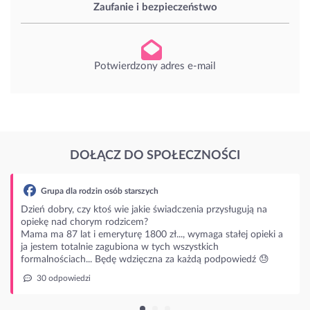
Zaufanie i bezpieczeństwo
Potwierdzony adres e-mail
DOŁĄCZ DO SPOŁECZNOŚCI
upa dla rodzin osób starszych
dobry, czy ktoś wie jakie świadczenia przysługują na
ę nad chorym rodzicem?
ma 87 lat i emeryturę 1800 zł..., wymaga stałej opieki a
stem totalnie zagubiona w tych wszystkich
lnościach... Będę wdzięczna za każdą podpowiedź 😓
 odpowiedzi