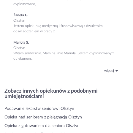
dyplomowaną...
Żaneta G.
Olsztyn
Jestem opiekunką medyczną i środowiskową z dwuletnim
doświadczeniem w pracy z...
Mariola S.
Olsztyn
Witam serdecznie. Mam na imię Mariola i jestem dyplomowanym
opiekunem...
więcej
Zobacz innych opiekunów z podobnymi
umiejętnościami
Podawanie lekarstw seniorowi Olsztyn
Opieka nad seniorem z pielęgnacją Olsztyn
Opieka z gotowaniem dla seniora Olsztyn