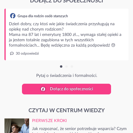
DOŁĄCZ DO SPOŁECZNOŚCI
ługują na
łej opieki a
owiedź 😓
Dołącz do społeczności
CZYTAJ W CENTRUM WIEDZY
PIERWSZE KROKI
Jak rozpoznać, że senior potrzebuje wsparcia? Czym