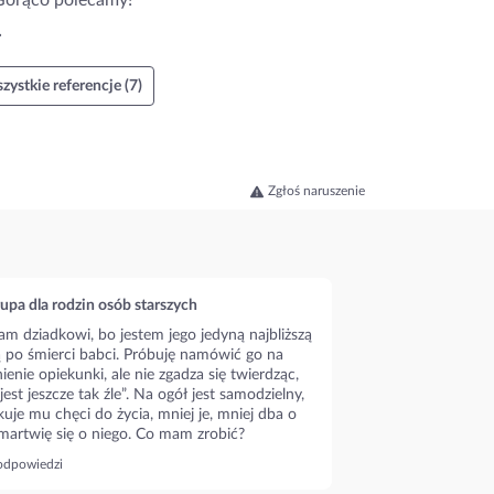
 Gorąco polecamy!
.
zystkie referencje (7)
Zgłoś naruszenie
upa dla rodzin osób starszych
m dziadkowi, bo jestem jego jedyną najbliższą
ą po śmierci babci. Próbuję namówić go na
ienie opiekunki, ale nie zgadza się twierdząc,
 jest jeszcze tak źle”. Na ogół jest samodzielny,
kuje mu chęci do życia, mniej je, mniej dba o
 martwię się o niego. Co mam zrobić?
odpowiedzi