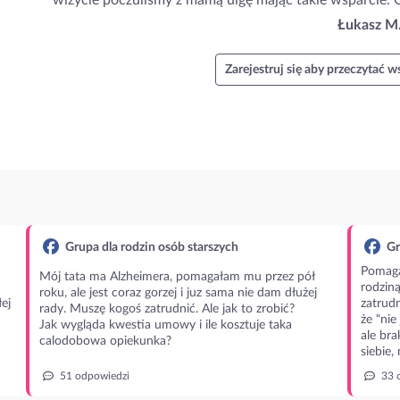
wizycie poczuliśmy z mamą ulgę mając takie wsparcie.
Łukasz M
Zarejestruj się aby przeczytać ws
Grupa dla rodzin osób starszych
Gr
Pomaga
Mój tata ma Alzheimera, pomagałam mu przez pół
rodzin
roku, ale jest coraz gorzej i juz sama nie dam dłużej
ej
zatrudn
rady. Muszę kogoś zatrudnić. Ale jak to zrobić?
że “nie
Jak wygląda kwestia umowy i ile kosztuje taka
ale bra
calodobowa opiekunka?
siebie,
51 odpowiedzi
33 