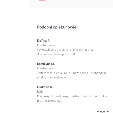
Podobni opiekunowie
Delfina P.
Częstochowa
Wyksztalcenie pielegniarskie Wiele lat oraz
doswiadczenie w opiece nad...
Katarzyna M.
Częstochowa
Jestem miłą, ciepłą i opiekuńczą osobą. Ukończyłam
studia, pracowałam w...
Liudmyla K.
Łódź
Przyjazny, dobroduszny, bardzo towarzyski, nie palę i
nie piję alkoholu....
więcej