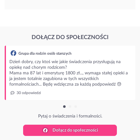
DOŁĄCZ DO SPOŁECZNOŚCI
Grupa dla rodzin osób starszych
eń dobry, czy ktoś wie jakie świadczenia przysługują na
ekę nad chorym rodzicem?
a ma 87 lat i emeryturę 1800 zł..., wymaga stałej opieki a
jestem totalnie zagubiona w tych wszystkich
malnościach... Będę wdzięczna za każdą podpowiedź 😓
30 odpowiedzi
Pytaj o świadczenia i formalności.
Dołącz do społeczności