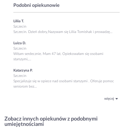
Podobni opiekunowie
Liliia T.
Szczecin
Szczecin. Dzień dobry, ​Nazywam się Liliia Tomishak i prowadzę...
Luiza D.
Szczecin
Witam serdecznie. Mam 47 lat. Opiekowałam się osobami
starszymi,...
Katarzyna P.
Szczecin
Specjalizuje się w opiece nad osobami starszymi . Oferuje pomoc
seniorom bez...
więcej
Zobacz innych opiekunów z podobnymi
umiejętnościami