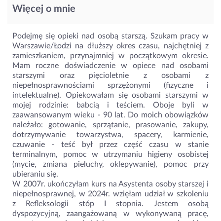
Więcej o mnie
Podejmę się opieki nad osobą starszą. Szukam pracy w
Warszawie/Łodzi na dłuższy okres czasu, najchętniej z
zamieszkaniem, przynajmniej w początkowym okresie.
Mam roczne doświadczenie w opiece nad osobami
starszymi oraz pięcioletnie z osobami z
niepełnosprawnościami sprzężonymi (fizyczne i
intelektualne). Opiekowałam się osobami starszymi w
mojej rodzinie: babcią i teściem. Oboje byli w
zaawansowanym wieku - 90 lat. Do moich obowiązków
należało: gotowanie, sprzątanie, prasowanie, zakupy,
dotrzymywanie towarzystwa, spacery, karmienie,
czuwanie - teść był przez część czasu w stanie
terminalnym, pomoc w utrzymaniu higieny osobistej
(mycie, zmiana pieluchy, oklepywanie), pomoc przy
ubieraniu się.
W 2007r. ukończyłam kurs na Asystenta osoby starszej i
niepełnosprawnej, w 2024r. wzięłam udział w szkoleniu
z Refleksologii stóp I stopnia. Jestem osobą
dyspozycyjną, zaangażowaną w wykonywaną pracę,