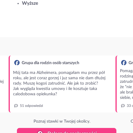
Wyższe
Grupa dla rodzin osób starszych
Gr
Pomaga
Mój tata ma Alzheimera, pomagałam mu przez pół
rodzin
roku, ale jest coraz gorzej i juz sama nie dam dłużej
ej
zatrudn
rady. Muszę kogoś zatrudnić. Ale jak to zrobić?
że “nie
Jak wygląda kwestia umowy i ile kosztuje taka
ale bra
calodobowa opiekunka?
siebie,
51 odpowiedzi
33 
Poznaj stawki w Twojej okolicy.
O