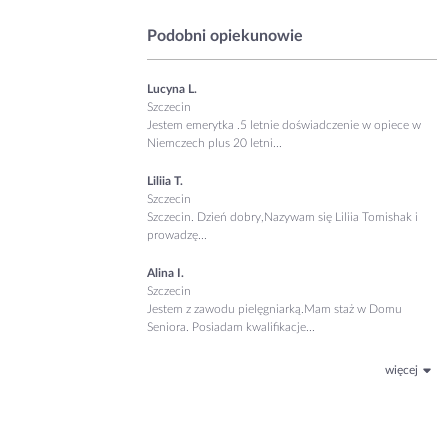
Podobni opiekunowie
Lucyna L.
Szczecin
Jestem emerytka .5 letnie doświadczenie w opiece w
Niemczech plus 20 letni...
Liliia T.
Szczecin
Szczecin. Dzień dobry, ​Nazywam się Liliia Tomishak i
prowadzę...
Alina I.
Szczecin
Jestem z zawodu pielęgniarką.Mam staż w Domu
Seniora. Posiadam kwalifikacje...
więcej