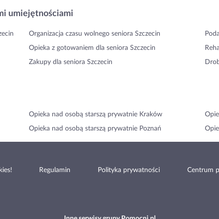
i umiejętnościami
zecin
Organizacja czasu wolnego seniora Szczecin
Poda
Opieka z gotowaniem dla seniora Szczecin
Reha
Zakupy dla seniora Szczecin
Drob
Opieka nad osobą starszą prywatnie Kraków
Opie
Opieka nad osobą starszą prywatnie Poznań
Opie
ies!
Regulamin
Polityka prywatności
Centrum 
Inne serwisy grupy Pomocni.pl