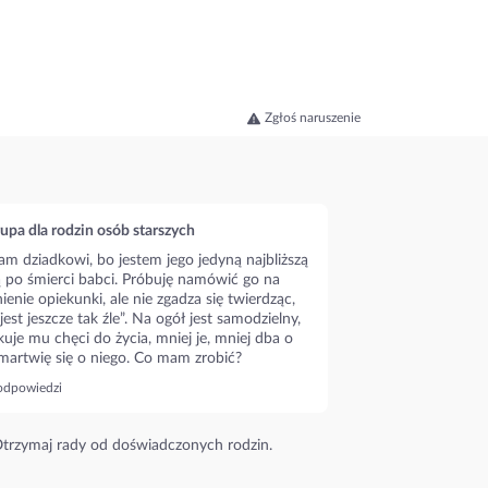
Zgłoś naruszenie
upa dla rodzin osób starszych
m dziadkowi, bo jestem jego jedyną najbliższą
ą po śmierci babci. Próbuję namówić go na
ienie opiekunki, ale nie zgadza się twierdząc,
 jest jeszcze tak źle”. Na ogół jest samodzielny,
kuje mu chęci do życia, mniej je, mniej dba o
 martwię się o niego. Co mam zrobić?
odpowiedzi
trzymaj rady od doświadczonych rodzin.