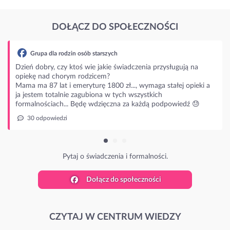
DOŁĄCZ DO SPOŁECZNOŚCI
zin osób starszych
 ktoś wie jakie świadczenia przysługują na
rym rodzicem?
 emeryturę 1800 zł..., wymaga stałej opieki a
ie zagubiona w tych wszystkich
.. Będę wdzięczna za każdą podpowiedź 😓
ytaj o świadczenia i formalności.
Dołącz do społeczności
CZYTAJ W CENTRUM WIEDZY