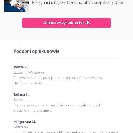
Pielęgnacja, najczęstsze choroby i bezpieczny dom.
Zobacz wszystkie artykuły
Podobni opiekunowie
Jowita O.
Szczecin, Warszewo
Pracowałam do tej pory jako opiekunka osób starszych w
Niemczech dziesięć...
Tatiana H.
Szczecin
Mam doswiadczenie w zawodzie opiekun osob starszych,
oracowalam prywatnie....
Malgorzata M.
Goleniów
Mam 12 letnia praktykę na oddziale zamkniętym z osobami chorymi