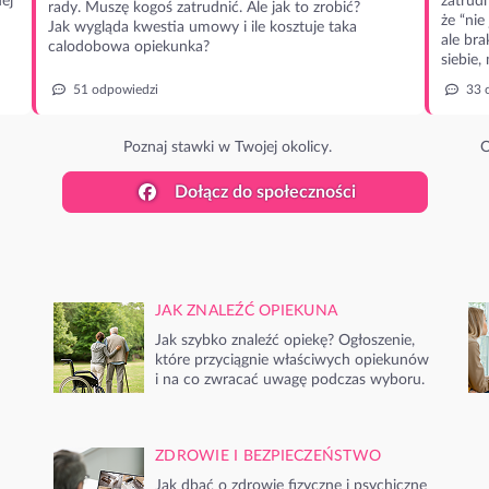
ej
zatrudn
rady. Muszę kogoś zatrudnić. Ale jak to zrobić?
że “nie
Jak wygląda kwestia umowy i ile kosztuje taka
ale bra
calodobowa opiekunka?
siebie,
51 odpowiedzi
33 
Poznaj stawki w Twojej okolicy.
O
Dołącz do społeczności
JAK ZNALEŹĆ OPIEKUNA
Jak szybko znaleźć opiekę? Ogłoszenie,
które przyciągnie właściwych opiekunów
i na co zwracać uwagę podczas wyboru.
ZDROWIE I BEZPIECZEŃSTWO
Jak dbać o zdrowie fizyczne i psychiczne