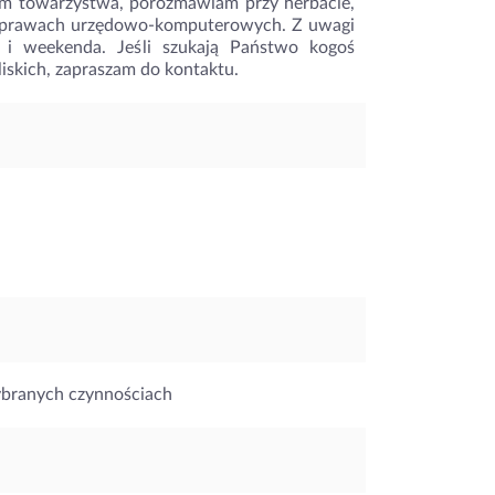
m towarzystwa, porozmawiam przy herbacie,
 sprawach urzędowo-komputerowych. Z uwagi
 i weekenda. Jeśli szukają Państwo kogoś
iskich, zapraszam do kontaktu.
ybranych czynnościach