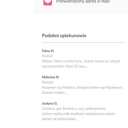
Potwierdzony adres e-mail
Podobni opiekunowie
Faina H.
Poznań
Witam. Mam na imię Faina. Jestem mamą na urlopie
macierzyńskim. Mam 22 lata....
Malwina N.
Poznań
Nazywam się Malwina. Niegdyś byłam mgr fizjoterapii.
Zawsze miałam...
Justyna G.
Grzybno, gm. Brodnica, woj. wielkopolskie
Jestem osobą miłą wrażliwą i empatyczną zawsze
staram się wykonywać...