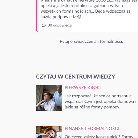
Mama ma 87 lat i emeryturę 1800 zł..., wymaga stał
opieki a ja jestem totalnie zagubiona w tych
wszystkich formalnościach... Będę wdzięczna za
każdą podpowiedź 😓
30 odpowiedzi
Pytaj o świadczenia i formalności.
CZYTAJ W CENTRUM WIEDZY
PIERWSZE KROKI
Jak rozpoznać, że senior potrzebuje
wsparcia? Czym jest opieka domowa i
jakie są różne formy pomocy.
FINANSE I FORMALNOŚCI
Od czego zależy koszt opieki? Formy