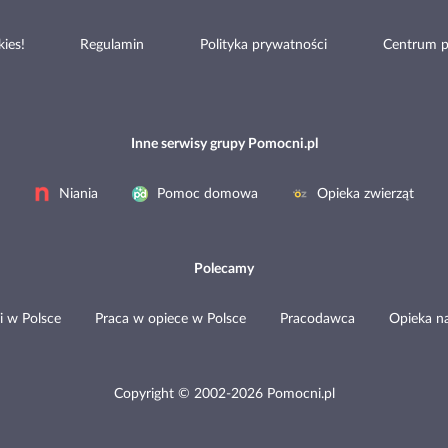
ies!
Regulamin
Polityka prywatności
Centrum 
Inne serwisy grupy Pomocni.pl
Niania
Pomoc domowa
Opieka zwierząt
Polecamy
i w Polsce
Praca w opiece w Polsce
Pracodawca
Opieka n
Copyright © 2002-2026 Pomocni.pl