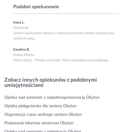
Podobni opiekunowie
Irena L.
Olsztynek
Jestem opiekunem seniora z doświadczeniem.Jestem empatyczną
uśmiechniętą...
Ewelina B.
Dobre Miasto
Dzień dobry . Proszę o kontakt. Mam wyksztalcenie pedagoga...
Zobacz innych opiekunów z podobnymi
umiejętnościami
Opieka nad seniorem z niepełnosprawnością Olsztyn
Opieka pielęgniarska dla seniora Olsztyn
Organizacja czasu wolnego seniora Olsztyn
Podawanie lekarstw seniorowi Olsztyn
Opieka nad seniorem z pielęgnacją Olsztyn