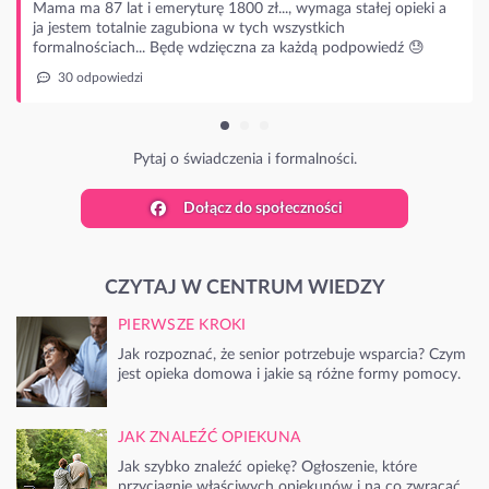
opieki a
ź 😓
Dołącz do społeczności
CZYTAJ W CENTRUM WIEDZY
PIERWSZE KROKI
Jak rozpoznać, że senior potrzebuje wsparcia? Czym
jest opieka domowa i jakie są różne formy pomocy.
JAK ZNALEŹĆ OPIEKUNA
Jak szybko znaleźć opiekę? Ogłoszenie, które
przyciągnie właściwych opiekunów i na co zwracać