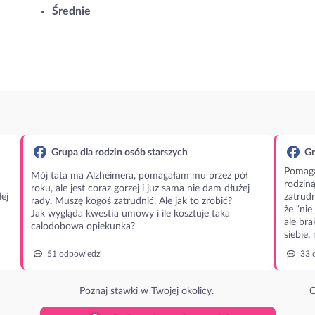
Średnie
Grupa dla rodzin osób starszych
Gr
Pomaga
Mój tata ma Alzheimera, pomagałam mu przez pół
rodzin
roku, ale jest coraz gorzej i juz sama nie dam dłużej
ej
zatrudn
rady. Muszę kogoś zatrudnić. Ale jak to zrobić?
że “nie
Jak wygląda kwestia umowy i ile kosztuje taka
ale bra
calodobowa opiekunka?
siebie,
51 odpowiedzi
33 
Poznaj stawki w Twojej okolicy.
O