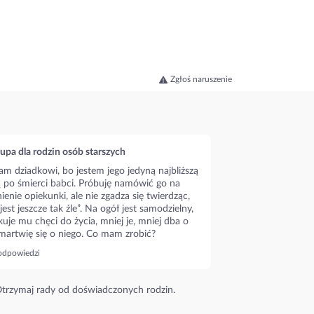
Zgłoś naruszenie
upa dla rodzin osób starszych
m dziadkowi, bo jestem jego jedyną najbliższą
ą po śmierci babci. Próbuję namówić go na
ienie opiekunki, ale nie zgadza się twierdząc,
 jest jeszcze tak źle”. Na ogół jest samodzielny,
kuje mu chęci do życia, mniej je, mniej dba o
 martwię się o niego. Co mam zrobić?
odpowiedzi
trzymaj rady od doświadczonych rodzin.