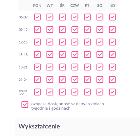
PON
WT
ŚR
CZW
PT
SO
ND
06-09
09-12
12-15
15-18
18-21
21-24
przez
noc
oznacza dostępność w danych dniach
tygodnia i godzinach
Wykształcenie