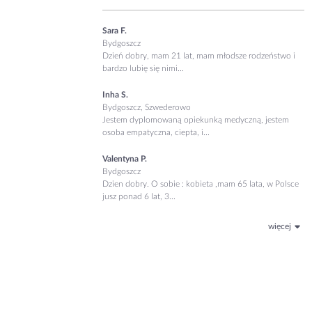
Sara F.
Bydgoszcz
Dzień dobry, mam 21 lat, mam młodsze rodzeństwo i
bardzo lubię się nimi...
Inha S.
Bydgoszcz, Szwederowo
Jestem dyplomowaną opiekunką medyczną, jestem
osoba empatyczna, ciepta, i...
Valentyna P.
Bydgoszcz
Dzien dobry. O sobie : kobieta ,mam 65 lata, w Polsce
jusz ponad 6 lat, 3...
więcej