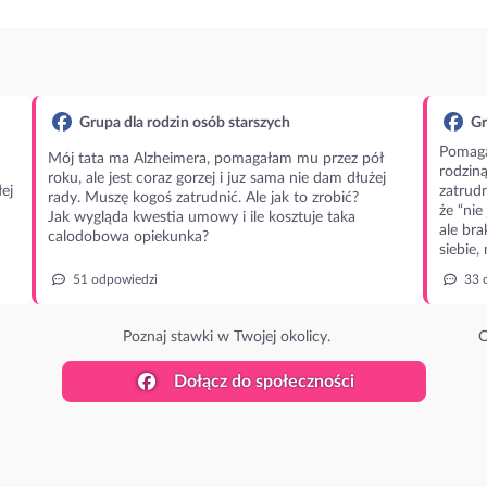
Grupa dla rodzin osób starszych
Gr
Pomaga
Mój tata ma Alzheimera, pomagałam mu przez pół
rodzin
roku, ale jest coraz gorzej i juz sama nie dam dłużej
ej
zatrudn
rady. Muszę kogoś zatrudnić. Ale jak to zrobić?
że “nie
Jak wygląda kwestia umowy i ile kosztuje taka
ale bra
calodobowa opiekunka?
siebie,
51 odpowiedzi
33 
Poznaj stawki w Twojej okolicy.
O
Dołącz do społeczności