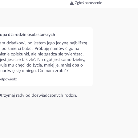
Zgłoś naruszenie
upa dla rodzin osób starszych
m dziadkowi, bo jestem jego jedyną najbliższą
ą po śmierci babci. Próbuję namówić go na
ienie opiekunki, ale nie zgadza się twierdząc,
 jest jeszcze tak źle”. Na ogół jest samodzielny,
kuje mu chęci do życia, mniej je, mniej dba o
 martwię się o niego. Co mam zrobić?
odpowiedzi
trzymaj rady od doświadczonych rodzin.