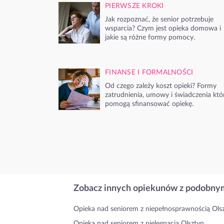
PIERWSZE KROKI
Jak rozpoznać, że senior potrzebuje
wsparcia? Czym jest opieka domowa i
jakie są różne formy pomocy.
FINANSE I FORMALNOŚCI
Od czego zależy koszt opieki? Formy
zatrudnienia, umowy i świadczenia któ
pomogą sfinansować opiekę.
Zobacz innych opiekunów z podobnym
Opieka nad seniorem z niepełnosprawnością Ols
Opieka nad seniorem z pielęgnacją Olsztyn