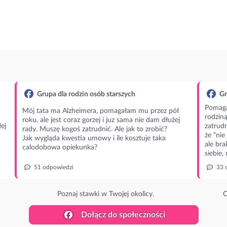
Grupa dla rodzin osób starszych
Gr
Pomaga
Mój tata ma Alzheimera, pomagałam mu przez pół
rodzin
roku, ale jest coraz gorzej i juz sama nie dam dłużej
ej
zatrudn
rady. Muszę kogoś zatrudnić. Ale jak to zrobić?
że “nie
Jak wygląda kwestia umowy i ile kosztuje taka
ale bra
calodobowa opiekunka?
siebie,
51 odpowiedzi
33 
Poznaj stawki w Twojej okolicy.
O
Dołącz do społeczności