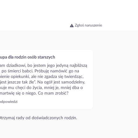
Zgłoś naruszenie
upa dla rodzin osób starszych
m dziadkowi, bo jestem jego jedyną najbliższą
ą po śmierci babci. Próbuję namówić go na
ienie opiekunki, ale nie zgadza się twierdząc,
 jest jeszcze tak źle”. Na ogół jest samodzielny,
kuje mu chęci do życia, mniej je, mniej dba o
 martwię się o niego. Co mam zrobić?
odpowiedzi
trzymaj rady od doświadczonych rodzin.