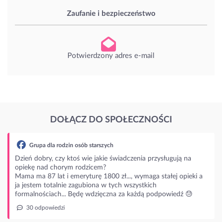
Zaufanie i bezpieczeństwo
Potwierdzony adres e-mail
DOŁĄCZ DO SPOŁECZNOŚCI
la rodzin osób starszych
y, czy ktoś wie jakie świadczenia przysługują na
d chorym rodzicem?
 lat i emeryturę 1800 zł..., wymaga stałej opieki a
totalnie zagubiona w tych wszystkich
iach... Będę wdzięczna za każdą podpowiedź 😓
wiedzi