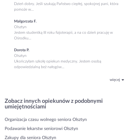
Dzień dobry. Jeśli szukają Pañstwo ciepłej, spokojnej pani, która
pomoże w...
Małgorzata F.
Olsztyn
Jestem studentką III roku fizjoterapii, a na co dzień pracuję w
Ośrodku...
Dorota P.
Olsztyn
Ukończyłam szkołę opiekun medyczny. Jestem osobą
odpowiedzialną beż nałogów...
więcej
Zobacz innych opiekunów z podobnymi
umiejętnościami
Organizacja czasu wolnego seniora Olsztyn
Podawanie lekarstw seniorowi Olsztyn
Zakupy dla seniora Olsztyn