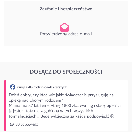
Zaufanie i bezpieczeństwo
Potwierdzony adres e-mail
DOŁĄCZ DO SPOŁECZNOŚCI
upa dla rodzin osób starszych
dobry, czy ktoś wie jakie świadczenia przysługują na
ę nad chorym rodzicem?
ma 87 lat i emeryturę 1800 zł..., wymaga stałej opieki a
stem totalnie zagubiona w tych wszystkich
lnościach... Będę wdzięczna za każdą podpowiedź 😓
 odpowiedzi