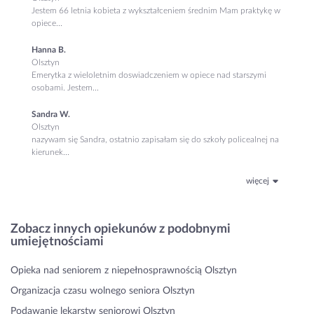
Jestem 66 letnia kobieta z wykształceniem średnim Mam praktykę w
opiece...
Hanna B.
Olsztyn
Emerytka z wieloletnim doswiadczeniem w opiece nad starszymi
osobami. Jestem...
Sandra W.
Olsztyn
nazywam się Sandra, ostatnio zapisałam się do szkoły policealnej na
kierunek...
więcej
Zobacz innych opiekunów z podobnymi
umiejętnościami
Opieka nad seniorem z niepełnosprawnością Olsztyn
Organizacja czasu wolnego seniora Olsztyn
Podawanie lekarstw seniorowi Olsztyn