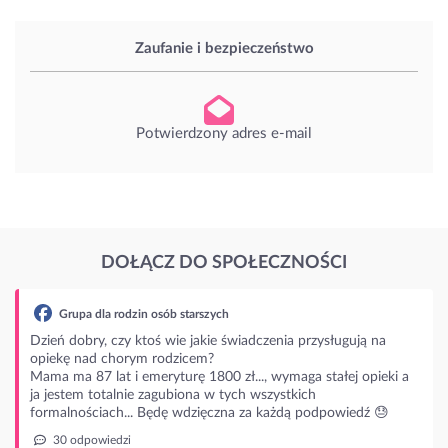
Zaufanie i bezpieczeństwo
Potwierdzony adres e-mail
DOŁĄCZ DO SPOŁECZNOŚCI
zych
ie świadczenia przysługują na
?
800 zł..., wymaga stałej opieki a
 w tych wszystkich
ęczna za każdą podpowiedź 😓