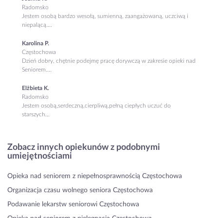
Radomsko
Jestem osobą bardzo wesołą, sumienną, zaangażowaną, uczciwą i
niepalącą....
Karolina P.
Częstochowa
Dzień dobry, chętnie podejmę pracę dorywczą w zakresie opieki nad
Seniorem....
Elżbieta K.
Radomsko
Jestem osobą,serdeczną,cierpliwą,pełną ciepłych uczuć do
starszych...
Zobacz innych opiekunów z podobnymi
umiejętnościami
Opieka nad seniorem z niepełnosprawnością Częstochowa
Organizacja czasu wolnego seniora Częstochowa
Podawanie lekarstw seniorowi Częstochowa