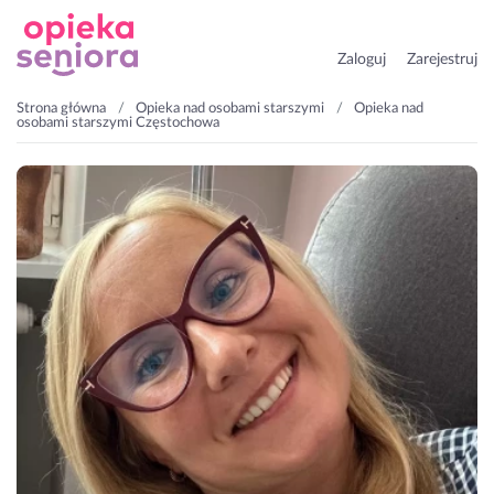
Zaloguj
Zarejestruj
Strona główna
Opieka nad osobami starszymi
Opieka nad
osobami starszymi Częstochowa