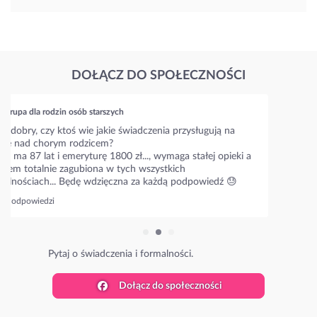
DOŁĄCZ DO SPOŁECZNOŚCI
Grupa dla rodzin osób starszych
Mój tata ma Alzheimera, pomagałam mu przez pół roku, ale
jest coraz gorzej i juz sama nie dam dłużej rady. Muszę kogoś
zatrudnić. Ale jak to zrobić?
Jak wygląda kwestia umowy i ile kosztuje taka calodobowa
opiekunka?
51 odpowiedzi
Poznaj stawki w Twojej okolicy.
Dołącz do społeczności