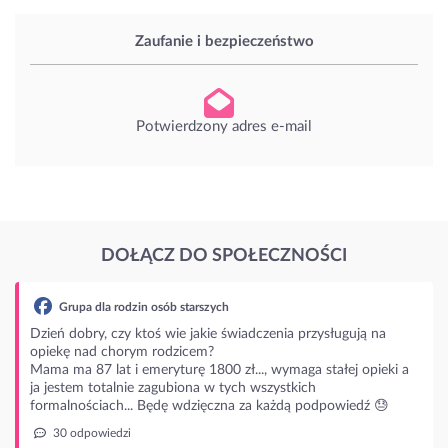
Zaufanie i bezpieczeństwo
Potwierdzony adres e-mail
DOŁĄCZ DO SPOŁECZNOŚCI
rodzin osób starszych
czy ktoś wie jakie świadczenia przysługują na
horym rodzicem?
t i emeryturę 1800 zł..., wymaga stałej opieki a
alnie zagubiona w tych wszystkich
ch... Będę wdzięczna za każdą podpowiedź 😓
dzi