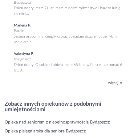
Bydgoszcz
Dzień dobry, mam 21 lat, mam młodsze rodzeństwo i bardzo lubię
się nimi...
Marlena P.
Barcin
Jestem osobą miłą, cierpliwą oraz posiadam dużą empatię. Mam
wieloletnie...
Valentyna P.
Bydgoszcz
Dzien dobry. O sobie : kobieta ,mam 65 lata, w Polsce jusz ponad 6
lat, 3...
więcej
Zobacz innych opiekunów z podobnymi
umiejętnościami
Opieka nad seniorem z niepełnosprawnością Bydgoszcz
Opieka pielęgniarska dla seniora Bydgoszcz