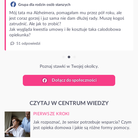
Grupa dla rodzin osób starszych
Mój tata ma Alzheimera, pomagałam mu przez pół roku, ale
jest coraz gorzej i juz sama nie dam dłużej rady. Muszę kogoś
zatrudnić. Ale jak to zrobić?
Jak wygląda kwestia umowy i ile kosztuje taka calodobowa
opiekunka?
51 odpowiedzi
Poznaj stawki w Twojej okolicy.
Dołącz do społeczności
CZYTAJ W CENTRUM WIEDZY
PIERWSZE KROKI
Jak rozpoznać, że senior potrzebuje wsparcia? Czym
jest opieka domowa i jakie są różne formy pomocy.