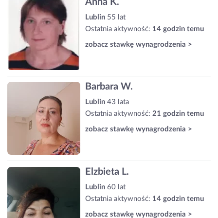
Anna K.
Lublin
55 lat
Ostatnia aktywność:
14 godzin temu
zobacz stawkę wynagrodzenia >
Barbara W.
Lublin
43 lata
Ostatnia aktywność:
21 godzin temu
zobacz stawkę wynagrodzenia >
Elzbieta L.
Lublin
60 lat
Ostatnia aktywność:
14 godzin temu
zobacz stawkę wynagrodzenia >