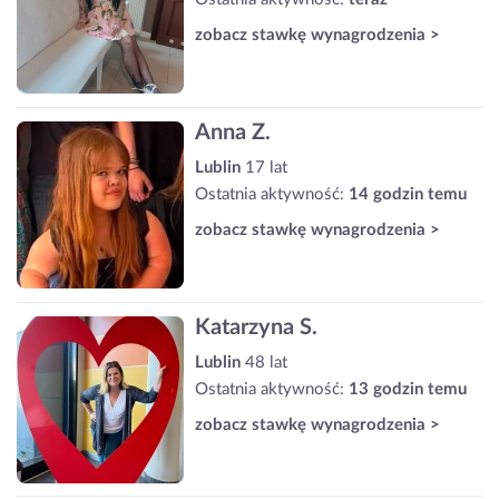
zobacz stawkę wynagrodzenia >
Anna Z.
Lublin
17 lat
Ostatnia aktywność:
14 godzin temu
zobacz stawkę wynagrodzenia >
Katarzyna S.
Lublin
48 lat
Ostatnia aktywność:
13 godzin temu
zobacz stawkę wynagrodzenia >