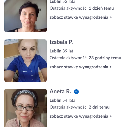
Lublin
52 lata
Ostatnia aktywność:
1 dzień temu
zobacz stawkę wynagrodzenia >
Izabela P.
Lublin
39 lat
Ostatnia aktywność:
23 godziny temu
zobacz stawkę wynagrodzenia >
Aneta R.
Lublin
54 lata
Ostatnia aktywność:
2 dni temu
zobacz stawkę wynagrodzenia >