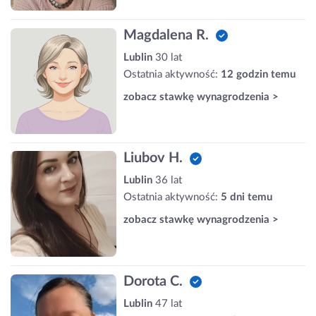
Magdalena R.
Lublin
30 lat
Ostatnia aktywność:
12 godzin temu
zobacz stawkę wynagrodzenia >
Liubov H.
Lublin
36 lat
Ostatnia aktywność:
5 dni temu
zobacz stawkę wynagrodzenia >
Dorota C.
Lublin
47 lat