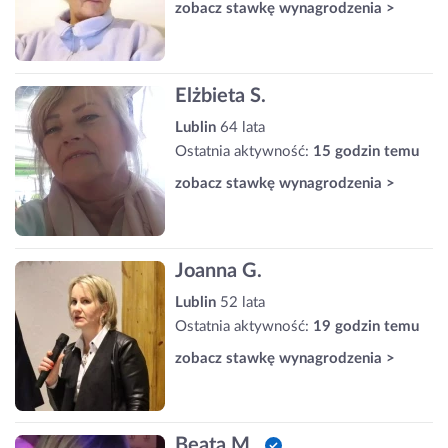
zobacz stawkę wynagrodzenia >
Elżbieta S.
Lublin
64 lata
Ostatnia aktywność:
15 godzin temu
zobacz stawkę wynagrodzenia >
Joanna G.
Lublin
52 lata
Ostatnia aktywność:
19 godzin temu
zobacz stawkę wynagrodzenia >
Beata M.