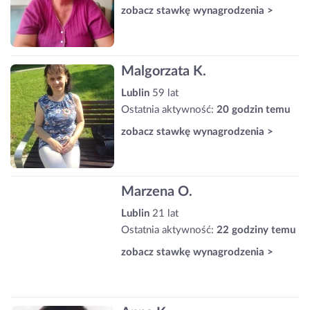
zobacz stawkę wynagrodzenia >
Malgorzata K.
Lublin
59 lat
Ostatnia aktywność:
20 godzin temu
zobacz stawkę wynagrodzenia >
Marzena O.
Lublin
21 lat
Ostatnia aktywność:
22 godziny temu
zobacz stawkę wynagrodzenia >