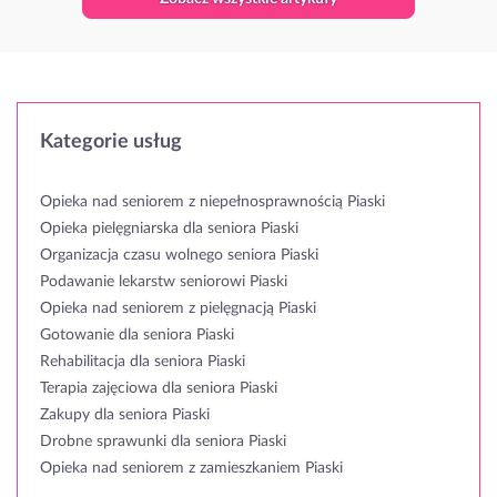
Kategorie usług
Opieka nad seniorem z niepełnosprawnością Piaski
Opieka pielęgniarska dla seniora Piaski
Organizacja czasu wolnego seniora Piaski
Podawanie lekarstw seniorowi Piaski
Opieka nad seniorem z pielęgnacją Piaski
Gotowanie dla seniora Piaski
Rehabilitacja dla seniora Piaski
Terapia zajęciowa dla seniora Piaski
Zakupy dla seniora Piaski
Drobne sprawunki dla seniora Piaski
Opieka nad seniorem z zamieszkaniem Piaski