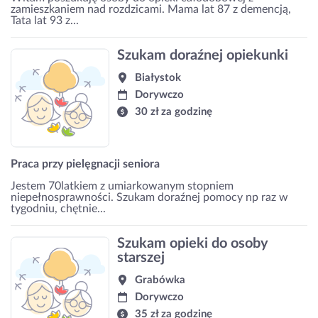
zamieszkaniem nad rozdzicami. Mama lat 87 z demencją,
Tata lat 93 z...
Szukam doraźnej opiekunki
Białystok
Dorywczo
30 zł za godzinę
Praca przy pielęgnacji seniora
Jestem 70latkiem z umiarkowanym stopniem
niepełnosprawności. Szukam doraźnej pomocy np raz w
tygodniu, chętnie...
Szukam opieki do osoby
starszej
Grabówka
Dorywczo
35 zł za godzinę