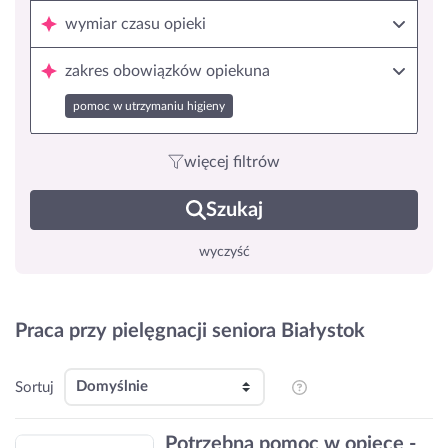
wymiar czasu opieki
zakres obowiązków opiekuna
pomoc w utrzymaniu higieny
więcej filtrów
Szukaj
wyczyść
Praca przy pielęgnacji seniora Białystok
Sortuj
Potrzebna pomoc w opiece -