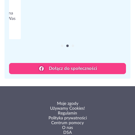
rodzinie ze go bije zabieram jedzenie i nie daje pic 😞. ja juz
nie wiem co robic bo to wszystko nieprawda, boje sie ze
beda problemy... myslalam zeby zaproponowac
monitoring zeby sie zabezpieczyc, prosze o rade
15 odpowiedzi
Dowiedz się, co myślą inni opiekunowie.
Dołącz do społeczności
Moje zgody
Używamy Cookies!
Regulamin
Polityka prywatności
Centrum pomocy
O nas
DSA