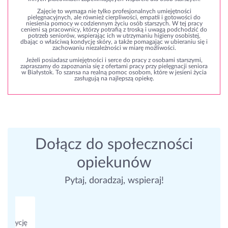
Zajęcie to wymaga nie tylko profesjonalnych umiejętności
pielęgnacyjnych, ale również cierpliwości, empatii i gotowości do
niesienia pomocy w codziennym życiu osób starszych. W tej pracy
cenieni są pracownicy, którzy potrafią z troską i uwagą podchodzić do
potrzeb seniorów, wspierając ich w utrzymaniu higieny osobistej,
dbając o właściwą kondycję skóry, a także pomagając w ubieraniu się i
zachowaniu niezależności w miarę możliwości.
Jeżeli posiadasz umiejętności i serce do pracy z osobami starszymi,
zapraszamy do zapoznania się z ofertami pracy przy pielęgnacji seniora
w Białystok. To szansa na realną pomoc osobom, które w jesieni życia
zasługują na najlepszą opiekę.
Dołącz do społeczności
opiekunów
Pytaj, doradzaj, wspieraj!
Opiekunowie, wspierajmy się!
Co byscie zrobily jak jestem z seniorem a on mowi