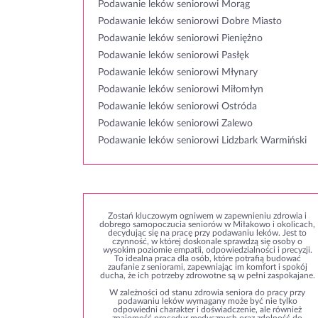
Podawanie leków seniorowi Morąg
Podawanie leków seniorowi Dobre Miasto
Podawanie leków seniorowi Pieniężno
Podawanie leków seniorowi Pasłęk
Podawanie leków seniorowi Młynary
Podawanie leków seniorowi Miłomłyn
Podawanie leków seniorowi Ostróda
Podawanie leków seniorowi Zalewo
Podawanie leków seniorowi Lidzbark Warmiński
Zostań kluczowym ogniwem w zapewnieniu zdrowia i
dobrego samopoczucia seniorów w Miłakowo i okolicach,
decydując się na pracę przy podawaniu leków. Jest to
czynność, w której doskonale sprawdzą się osoby o
wysokim poziomie empatii, odpowiedzialności i precyzji.
To idealna praca dla osób, które potrafią budować
zaufanie z seniorami, zapewniając im komfort i spokój
ducha, że ich potrzeby zdrowotne są w pełni zaspokajane.
W zależności od stanu zdrowia seniora do pracy przy
podawaniu leków wymagany może być nie tylko
odpowiedni charakter i doświadczenie, ale również