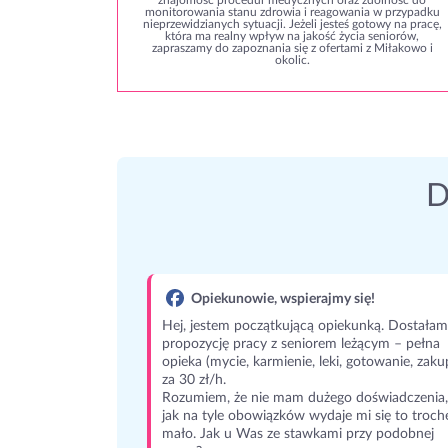
znajomość procedur medycznych oraz zdolność do
monitorowania stanu zdrowia i reagowania w przypadku
nieprzewidzianych sytuacji. Jeżeli jesteś gotowy na pracę,
która ma realny wpływ na jakość życia seniorów,
zapraszamy do zapoznania się z ofertami z Miłakowo i
okolic.
D
Opiekunowie, wspierajmy się!
Hej, jestem początkującą opiekunką. Dostałam
propozycję pracy z seniorem leżącym – pełna
opieka (mycie, karmienie, leki, gotowanie, zaku
za 30 zł/h.
Rozumiem, że nie mam dużego doświadczenia,
jak na tyle obowiązków wydaje mi się to troch
mało. Jak u Was ze stawkami przy podobnej