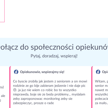
ołącz do społeczności opiekun
Pytaj, doradzaj, wspieraj!
Opiekunowie, wspierajmy się!
Opie
Co byscie zrobily jak jestem z seniorem a on mowi
Witam, p
rodzinie ze go bije zabieram jedzenie i nie daje pic
senior m
py)
😞. ja juz nie wiem co robic bo to wszystko
nawet m
nieprawda, boje sie ze beda problemy... myslalam
wszystko
 ale
zeby zaproponowac monitoring zeby sie
polecaci
ę
zabezpieczyc, prosze o rade
za mało..