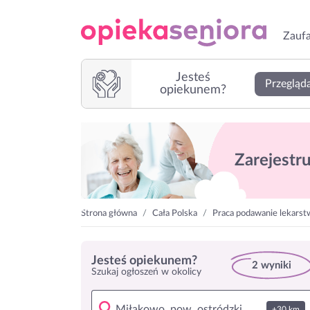
Zaufa
Jesteś
Przegląda
opiekunem?
Zarejestruj
Strona główna
Cała Polska
Praca podawanie lekarst
Jesteś opiekunem?
2 wyniki
Szukaj ogłoszeń w okolicy
+30 km