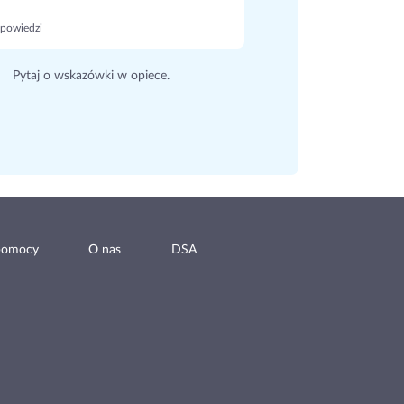
powiedzi
Pytaj o wskazówki w opiece.
pomocy
O nas
DSA