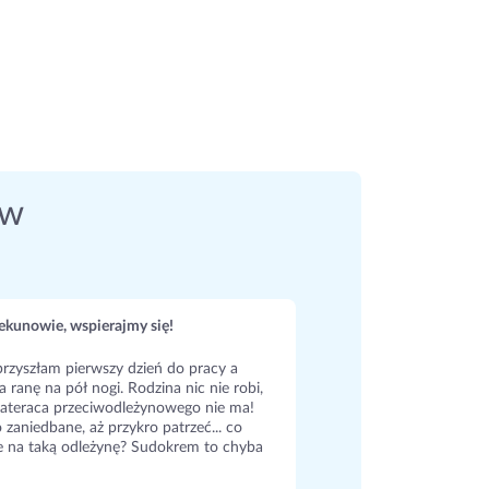
ów
kunowie, wspierajmy się!
rzyszłam pierwszy dzień do pracy a
a ranę na pół nogi. Rodzina nic nie robi,
ateraca przeciwodleżynowego nie ma!
 zaniedbane, aż przykro patrzeć... co
e na taką odleżynę? Sudokrem to chyba