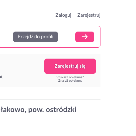
Zaloguj
Zarejestruj
Przejdź do profili
Zarejestruj się
i.
Szukasz opiekuna?
Znajdź opiekuna
łakowo, pow. ostródzki