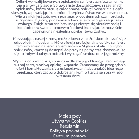
Odkryj wykwalifikowanych opiekunów seniora z zamieszkaniem w
Siemianowice Śląskie. Sprawdź listę doświadczonych i zaufanych
opiekunów, którzy oferują całodobową opiekę i wsparcie dla osób
starszych, zapewniając im komfort i bezpieczeństwo we własnym domu.
Wielu z nich jest gotowych pomagać w codziennych czynnościach,
utrzymaniu higieny, podawaniu leków, a także w organizacji czasu
wolnego. Dzięki temu seniorzy mogą cieszyć się niezależnością i
komfortem w swoim domowym środowisku, mając jednocześnie
zapewnioną niezbędną opiekę i towarzystwo.
Korzystając z naszej strony, możesz łatwo znaleźć i skontaktować się z
odpowiednimi osobami, które oferują profesjonalną opiekę seniora z
zamieszkaniem na terenie Siemianowice Śląskie i okolic. To wybór
opiekunów, którzy są dostępni do pracy na pełny etat, dostosowując
się do indywidualnych potrzeb i wymagań seniora oraz jego rodziny.
Wybierz odpowiedniego opiekuna dla swojego bliskiego, zapewniając
mu najlepszą możliwą opiekę i wsparcie. Zapraszamy do przeglądania
ofert i kontaktowania się z usługodawcami, aby znaleźć idealnego
opiekuna, który zadba o dobrostan i komfort życia seniora w jego
własnym domu.
Moje zgody
Używamy Cookies!
Regulamin
Polityka prywatności
Centrum pomocy