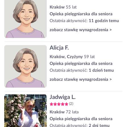
Kraków
55 lat
Opieka pielęgniarska dla seniora
Ostatnia aktywność:
11 godzin temu
zobacz stawkę wynagrodzenia >
Alicja F.
Kraków, Czyżyny
59 lat
Opieka pielęgniarska dla seniora
Ostatnia aktywność:
1 dzień temu
zobacz stawkę wynagrodzenia >
Jadwiga L.
(2)
Kraków
72 lata
Opieka pielęgniarska dla seniora
Ostatnia aktywność:
2 dni temu