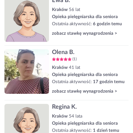
Ewa B.
Kraków
56 lat
Opieka pielęgniarska dla seniora
Ostatnia aktywność:
6 godzin temu
zobacz stawkę wynagrodzenia >
Olena B.
(1)
Kraków
41 lat
Opieka pielęgniarska dla seniora
Ostatnia aktywność:
17 godzin temu
zobacz stawkę wynagrodzenia >
Regina K.
Kraków
54 lata
Opieka pielęgniarska dla seniora
Ostatnia aktywność:
1 dzień temu