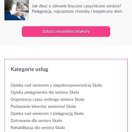
Jak dbać o zdrowie fizyczne i psychiczne seniora?
Pielęgnacja, najczęstsze choroby i bezpieczny dom.
Zobacz wszystkie artykuły
Kategorie usług
Opieka nad seniorem z niepełnosprawnością Skała
Opieka pielęgniarska dla seniora Skała
Organizacja czasu wolnego seniora Skała
Podawanie lekarstw seniorowi Skała
Opieka nad seniorem z pielęgnacją Skała
Gotowanie dla seniora Skała
Rehabilitacja dla seniora Skała