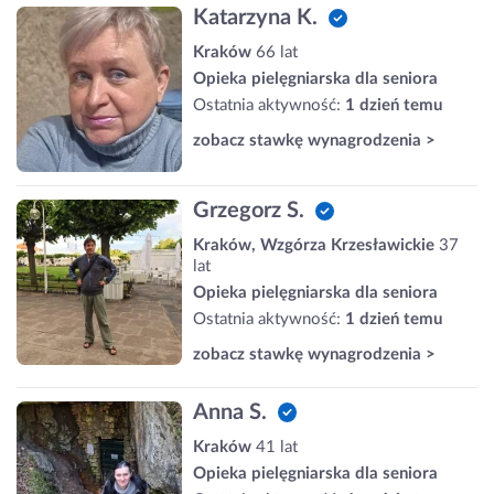
Katarzyna K.
Kraków
66 lat
Opieka pielęgniarska dla seniora
Ostatnia aktywność:
1 dzień temu
zobacz stawkę wynagrodzenia >
Grzegorz S.
Kraków, Wzgórza Krzesławickie
37
lat
Opieka pielęgniarska dla seniora
Ostatnia aktywność:
1 dzień temu
zobacz stawkę wynagrodzenia >
Anna S.
Kraków
41 lat
Opieka pielęgniarska dla seniora