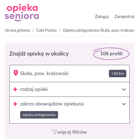
Zaloguj
Zarejestruj
Strona główna
Cała Polska
Opieka pielęgniarska Skała, pow. krakowski
Znajdź opiekę w okolicy
108 profili
+30 km
rodzaj opieki
zakres obowiązków opiekuna
opieka pielęgniarska
więcej filtrów