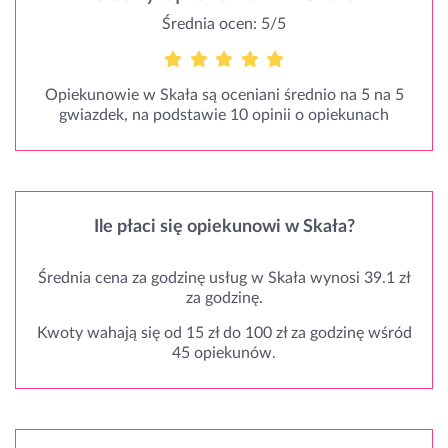
Średnia ocen: 5/5
Opiekunowie w Skała są oceniani średnio na 5 na 5
gwiazdek, na podstawie 10 opinii o opiekunach
Ile płaci się opiekunowi w Skała?
Średnia cena za godzinę usług w Skała wynosi 39.1 zł
za godzinę.
Kwoty wahają się od 15 zł do 100 zł za godzinę wśród
45 opiekunów.