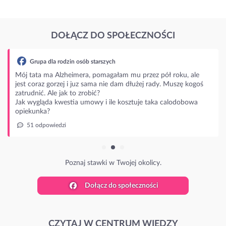
DOŁĄCZ DO SPOŁECZNOŚCI
Grupa dla rodzin osób starszych
Mój tata ma Alzheimera, pomagałam mu przez pół roku, ale
jest coraz gorzej i juz sama nie dam dłużej rady. Muszę kogoś
zatrudnić. Ale jak to zrobić?
Jak wygląda kwestia umowy i ile kosztuje taka calodobowa
opiekunka?
51 odpowiedzi
Poznaj stawki w Twojej okolicy.
Dołącz do społeczności
CZYTAJ W CENTRUM WIEDZY