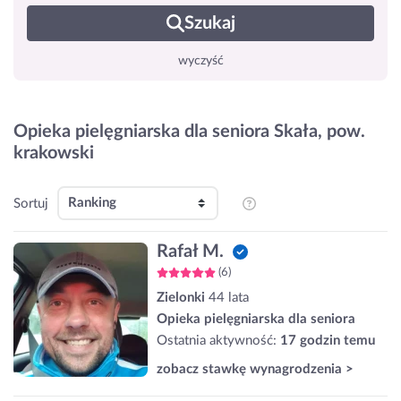
Szukaj
wyczyść
Opieka pielęgniarska dla seniora Skała, pow.
krakowski
Sortuj
Rafał M.
(6)
Zielonki
44 lata
Opieka pielęgniarska dla seniora
Ostatnia aktywność:
17 godzin temu
zobacz stawkę wynagrodzenia >