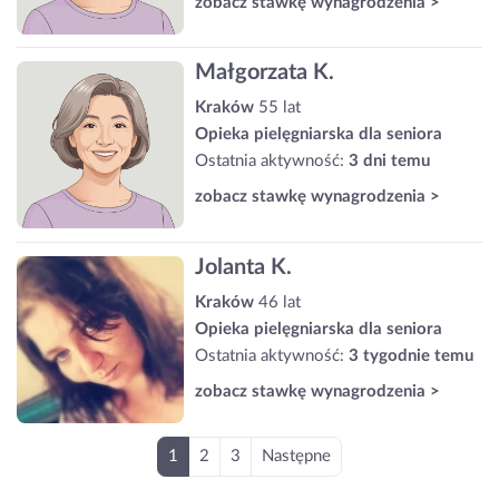
zobacz stawkę wynagrodzenia >
Małgorzata K.
Kraków
55 lat
Opieka pielęgniarska dla seniora
Ostatnia aktywność:
3 dni temu
zobacz stawkę wynagrodzenia >
Jolanta K.
Kraków
46 lat
Opieka pielęgniarska dla seniora
Ostatnia aktywność:
3 tygodnie temu
zobacz stawkę wynagrodzenia >
1
2
3
Następne