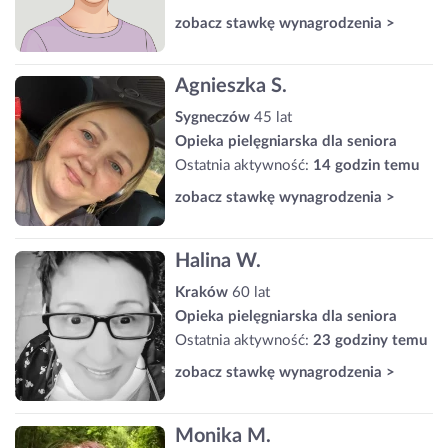
zobacz stawkę wynagrodzenia >
Agnieszka S.
Sygneczów
45 lat
Opieka pielęgniarska dla seniora
Ostatnia aktywność:
14 godzin temu
zobacz stawkę wynagrodzenia >
Halina W.
Kraków
60 lat
Opieka pielęgniarska dla seniora
Ostatnia aktywność:
23 godziny temu
zobacz stawkę wynagrodzenia >
Monika M.