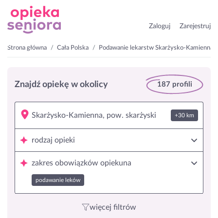
Zaloguj
Zarejestruj
Strona główna
Cała Polska
Podawanie lekarstw Skarżysko-Kamienna, p
Znajdź opiekę w okolicy
187 profili
+30 km
rodzaj opieki
zakres obowiązków opiekuna
podawanie leków
więcej filtrów