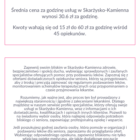
Średnia cena za godzinę usług w Skarżysko-Kamienna
wynosi 30.6 zł za godzinę.
Kwoty wahają się od 15 zł do 60 zł za godzinę wśród
45 opiekunów.
Zapewnij swoim bliskim w Skarżysko-Kamienna zdrowie,
bezpieczeństwo i spokój ducha, wybierając sprawdzonych i zaufanych
specjalistów oferujących pomoc przy podawaniu leków. Zapoznaj się z
ofertami doświadczonych opiekunów seniora, którzy są przygotowani,
aby z troską i precyzją zajmować się regularnym podawaniem leków,
monitorowaniem schematów terapeutycznych oraz przypominaniem o
czasie przyjmowania lekarstw.
Rozumiemy, jak ważne jest, aby proces ten był prowadzony z
największą starannością i zgodnie z zaleceniami lekarskimi. Dlatego
znajdziesz w naszym serwisie profile specjalistów, którzy oferują swoje
usługi w Skarżysko-Kamienna, wraz z informacjami o ich
doświadczeniu, kwalifikacjach i opiniach innych klientów. Pozwoli to
na świadomy wybór osoby, która najlepiej odpowiada potrzebom
bliskiego ci seniora, zapewniając profesjonalną opiekę i wsparcie.
Jeśli poszukujesz godnej zaufania osoby, która pomoże w organizacji i
podawaniu leków dla seniora, zapraszamy do przeglądania ofert.
Wybierając odpowiedniego opiekuna, zapewnisz bliskiemu nie tylko
właściwą opiekę medyczną, ale także dodatkowe poczucie