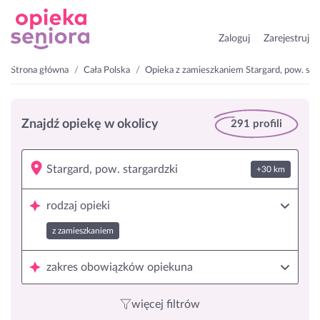
Zaloguj
Zarejestruj
Strona główna
Cała Polska
Opieka z zamieszkaniem Stargard, pow. sta
Znajdź opiekę w okolicy
291 profili
+30 km
rodzaj opieki
z zamieszkaniem
zakres obowiązków opiekuna
więcej filtrów