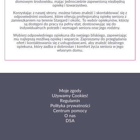
domowym środowisku, mając jednocześnie zapewnioną niezbędną
opiekę i towarzystwo.
Korzystając z naszej strony, możesz łatwo znaleźć i skontaktować się z
odpowiednimi osobami, które oferują profesjonalną opiekę seniora z
zamieszkaniem na terenie Stargard i okolic. To wybór opiekunów, którzy
są dostępni do pracy na pełny etat, dostosowując się do
indywidualnych potrzeb i wymagań seniora oraz jego rodziny.
Wybierz odpowiedniego opiekuna dla swojego bliskiego, zapewniając
mu najlepszą możliwą opiekę i wsparcie. Zapraszamy do przeglądania
ofert i kontaktowania się z usługodawcami, aby znaleźć idealnego
opiekuna, który zadba o dobrostan i komfort życia seniora w jego
własnym domu.
Moje zgody
Używamy Cookies!
Regulamin
Polityka prywatności
Centrum pomocy
O nas
DSA