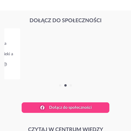
DOŁĄCZ DO SPOŁECZNOŚCI
Grupa dla rodzin osób starszych
Mój tata ma Alzheimera, pomagałam mu przez pół roku, ale
jest coraz gorzej i juz sama nie dam dłużej rady. Muszę kogoś
zatrudnić. Ale jak to zrobić?
Jak wygląda kwestia umowy i ile kosztuje taka calodobowa
opiekunka?
51 odpowiedzi
Poznaj stawki w Twojej okolicy.
Dołącz do społeczności
CZYTAJ W CENTRUM WIEDZY