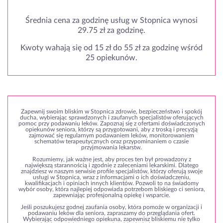
Średnia cena za godzinę usług w Stopnica wynosi
29.75 zł za godzinę.
Kwoty wahają się od 15 zł do 55 zł za godzinę wśród
25 opiekunów.
Zapewnij swoim bliskim w Stopnica zdrowie, bezpieczeństwo i spokój
ducha, wybierając sprawdzonych i zaufanych specjalistów oferujących
pomoc przy podawaniu leków. Zapoznaj się z ofertami doświadczonych
opiekunów seniora, którzy są przygotowani, aby z troską i precyzją
zajmować się regularnym podawaniem leków, monitorowaniem
schematów terapeutycznych oraz przypominaniem o czasie
przyjmowania lekarstw.
Rozumiemy, jak ważne jest, aby proces ten był prowadzony z
największą starannością i zgodnie z zaleceniami lekarskimi. Dlatego
znajdziesz w naszym serwisie profile specjalistów, którzy oferują swoje
usługi w Stopnica, wraz z informacjami o ich doświadczeniu,
kwalifikacjach i opiniach innych klientów. Pozwoli to na świadomy
wybór osoby, która najlepiej odpowiada potrzebom bliskiego ci seniora,
zapewniając profesjonalną opiekę i wsparcie.
Jeśli poszukujesz godnej zaufania osoby, która pomoże w organizacji i
podawaniu leków dla seniora, zapraszamy do przeglądania ofert.
Wybierając odpowiedniego opiekuna, zapewnisz bliskiemu nie tylko