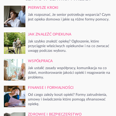
PIERWSZE KROKI
Jak rozpoznać, że senior potrzebuje wsparcia? Czym
jest opieka domowa i jakie są różne formy pomocy.
JAK ZNALEŹĆ OPIEKUNA
Jak szybko znaleźć opiekę? Ogłoszenie, które
przyciągnie właściwych opiekunów i na co zwracać
uwagę podczas wyboru.
WSPÓŁPRACA
Jak ustalić zasady współpracy, komunikacja na co
dzień, monitorowanie jakości opieki i reagowanie na
problemy.
FINANSE I FORMALNOŚCI
Od czego zależy koszt opieki? Formy zatrudnienia,
umowy i świadczenia które pomogą sfinansować
opiekę.
ZDROWIE I BEZPIECZEŃSTWO