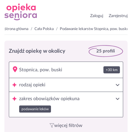
Zaloguj
Zarejestruj
Strona główna
Cała Polska
Podawanie lekarstw Stopnica, pow. buski
Znajdź opiekę w okolicy
25 profili
+30 km
rodzaj opieki
zakres obowiązków opiekuna
podawanie leków
więcej filtrów