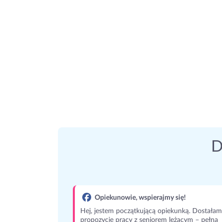
D
Opiekunowie, wspierajmy się!
Hej, jestem początkującą opiekunką. Dostałam
propozycję pracy z seniorem leżącym – pełna