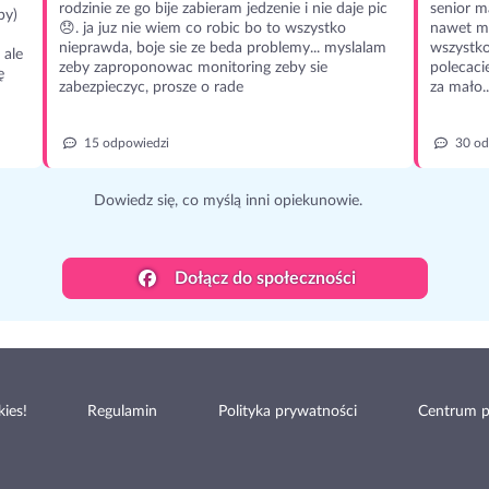
rodzinie ze go bije zabieram jedzenie i nie daje pic
senior m
py)
😞. ja juz nie wiem co robic bo to wszystko
nawet m
nieprawda, boje sie ze beda problemy... myslalam
wszystko
 ale
zeby zaproponowac monitoring zeby sie
polecaci
ę
zabezpieczyc, prosze o rade
za mało..
15 odpowiedzi
30 od
Dowiedz się, co myślą inni opiekunowie.
Dołącz do społeczności
ies!
Regulamin
Polityka prywatności
Centrum 