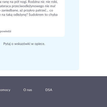
a ranę na pół nogi. Rodzina nic nie robi,
ateraca przeciwodleżynowego nie ma!
 zaniedbane, aż przykro patrzeć... co
e na taką odleżynę? Sudokrem to chyba
powiedzi
Pytaj o wskazówki w opiece.
pomocy
O nas
DSA