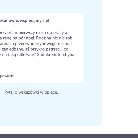
kunowie, wspierajmy się!
rzyszłam pierwszy dzień do pracy a
a ranę na pół nogi. Rodzina nic nie robi,
ateraca przeciwodleżynowego nie ma!
 zaniedbane, aż przykro patrzeć... co
e na taką odleżynę? Sudokrem to chyba
powiedzi
Pytaj o wskazówki w opiece.