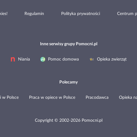
ies!
Regulamin
Polityka prywatności
Centrum 
Inne serwisy grupy Pomocni.pl
Niania
Pomoc domowa
Opieka zwierząt
Polecamy
i w Polsce
Praca w opiece w Polsce
Pracodawca
Opieka n
Copyright © 2002-2026 Pomocni.pl