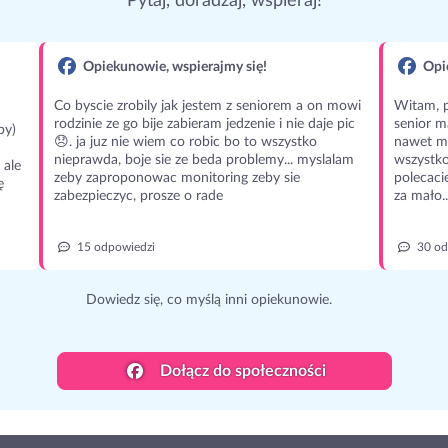
Pytaj, doradzaj, wspieraj!
Opiekunowie, wspierajmy się!
Opie
Co byscie zrobily jak jestem z seniorem a on mowi
Witam, p
rodzinie ze go bije zabieram jedzenie i nie daje pic
senior m
py)
😞. ja juz nie wiem co robic bo to wszystko
nawet m
nieprawda, boje sie ze beda problemy... myslalam
wszystko
 ale
zeby zaproponowac monitoring zeby sie
polecaci
ę
zabezpieczyc, prosze o rade
za mało..
15 odpowiedzi
30 od
Dowiedz się, co myślą inni opiekunowie.
Dołącz do społeczności