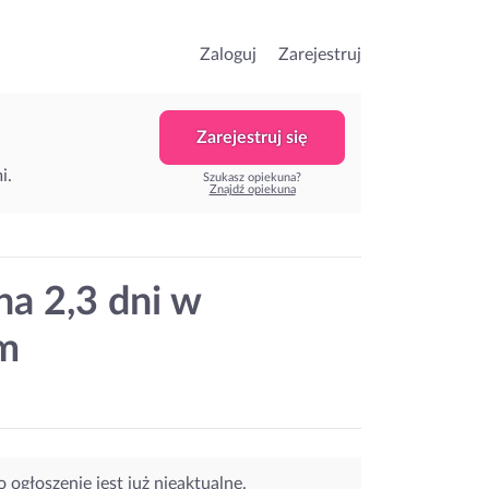
Zaloguj
Zarejestruj
Zarejestruj się
i.
Szukasz opiekuna?
Znajdź opiekuna
na 2,3 dni w
em
o ogłoszenie jest już nieaktualne.