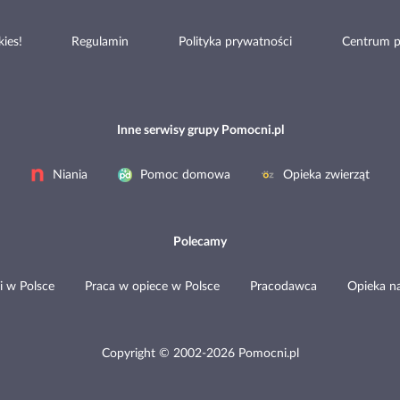
ies!
Regulamin
Polityka prywatności
Centrum 
Inne serwisy grupy Pomocni.pl
Niania
Pomoc domowa
Opieka zwierząt
Polecamy
i w Polsce
Praca w opiece w Polsce
Pracodawca
Opieka n
Copyright © 2002-2026 Pomocni.pl