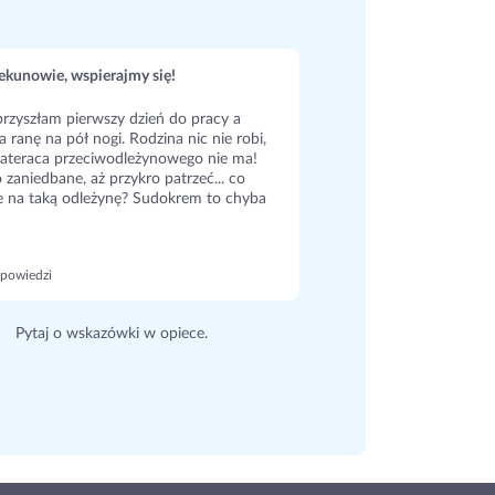
kunowie, wspierajmy się!
rzyszłam pierwszy dzień do pracy a
a ranę na pół nogi. Rodzina nic nie robi,
ateraca przeciwodleżynowego nie ma!
 zaniedbane, aż przykro patrzeć... co
e na taką odleżynę? Sudokrem to chyba
powiedzi
Pytaj o wskazówki w opiece.