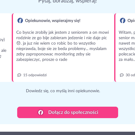
Pytaj, doradzaj, wspieraj!
Opiekunowie, wspierajmy się!
Opie
Co byscie zrobily jak jestem z seniorem a on mowi
Witam, p
rodzinie ze go bije zabieram jedzenie i nie daje pic
senior m
py)
😞. ja juz nie wiem co robic bo to wszystko
nawet m
nieprawda, boje sie ze beda problemy... myslalam
wszystko
 ale
zeby zaproponowac monitoring zeby sie
polecaci
ę
zabezpieczyc, prosze o rade
za mało..
15 odpowiedzi
30 od
Dowiedz się, co myślą inni opiekunowie.
Dołącz do społeczności