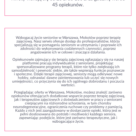
45 opiekunów.
Wzbogacaj życie seniorów w Warszawa, Mokotów poprzez terapię
zajęciową. Nasz serwis oferuje dostęp do profesjonalistów, którzy
specjalizują się w pomaganiu seniorom w utrzymaniu i poprawie ich
zdolności do wykonywania codziennych czynności, poprzez
angażowanie ich w celowe i znaczące działania.
Opiekunowie zajmujący się terapią zajęciową ogłaszający się na naszej
platformie pracują indywidualnie z seniorami, projektując
spersonalizowane programy terapii, które nie tylko zwiększają ich
samodzielność i pewność siebie, ale także wspierają funkcje poznawcze
i społeczne. Dzięki terapii zajęciowej, seniorzy mogą odkrywać nowe
hobby, odnawiać dawne zainteresowania lub uczyć się nowych
umiejętności, co przyczynia się do ich ogólnego dobrostanu i poczucia
wartości.
Przeglądając oferty w Warszawa, Mokotów, możesz znaleźć zarówno
opiekunów oferujących dodatkowe wsparcie poprzez terapię zajęciową,
jak i terapeutów zajęciowych z doświadczeniem w pracy z seniorami
cierpiącymi na różnorodne schorzenia, w tym choroby
neurodegeneracyjne, ograniczenia ruchowe czy problemy z pamięcią.
Każdy z nich jest zaangażowany w dostarczanie opieki, która jest w
pełni dostosowana do potrzeb i możliwości każdego seniora,
zapewniając podejście, które jest zarówno terapeutyczne, jak i
wzbogacające życie.