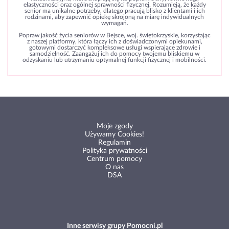
elastyczności oraz ogólnej sprawności fizycznej. Rozumieją, że każdy
senior ma unikalne potrzeby, dlatego pracują blisko z klientami i ich
rodzinami, aby zapewnić opiekę skrojoną na miarę indywidualnych
wymagań.
Popraw jakość życia seniorów w Bejsce, woj. świętokrzyskie, korzystając
z naszej platformy, która łączy ich z doświadczonymi opiekunami,
gotowymi dostarczyć kompleksowe usługi wspierające zdrowie i
samodzielność. Zaangażuj ich do pomocy twojemu bliskiemu w
odzyskaniu lub utrzymaniu optymalnej funkcji fizycznej i mobilności.
Moje zgody
Używamy Cookies!
Regulamin
Polityka prywatności
Centrum pomocy
O nas
DSA
Inne serwisy grupy Pomocni.pl