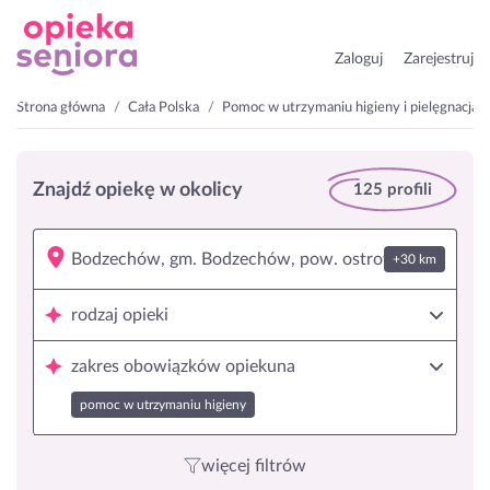
Zaloguj
Zarejestruj
Strona główna
Cała Polska
Pomoc w utrzymaniu higieny i pielęgnacja
Znajdź opiekę w okolicy
125 profili
+30 km
rodzaj opieki
zakres obowiązków opiekuna
pomoc w utrzymaniu higieny
więcej filtrów