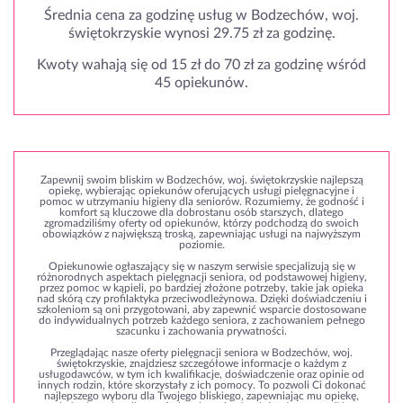
Średnia cena za godzinę usług w Bodzechów, woj.
świętokrzyskie wynosi 29.75 zł za godzinę.
Kwoty wahają się od 15 zł do 70 zł za godzinę wśród
45 opiekunów.
Zapewnij swoim bliskim w Bodzechów, woj. świętokrzyskie najlepszą
opiekę, wybierając opiekunów oferujących usługi pielęgnacyjne i
pomoc w utrzymaniu higieny dla seniorów. Rozumiemy, że godność i
komfort są kluczowe dla dobrostanu osób starszych, dlatego
zgromadziliśmy oferty od opiekunów, którzy podchodzą do swoich
obowiązków z największą troską, zapewniając usługi na najwyższym
poziomie.
Opiekunowie ogłaszający się w naszym serwisie specjalizują się w
różnorodnych aspektach pielęgnacji seniora, od podstawowej higieny,
przez pomoc w kąpieli, po bardziej złożone potrzeby, takie jak opieka
nad skórą czy profilaktyka przeciwodleżynowa. Dzięki doświadczeniu i
szkoleniom są oni przygotowani, aby zapewnić wsparcie dostosowane
do indywidualnych potrzeb każdego seniora, z zachowaniem pełnego
szacunku i zachowania prywatności.
Przeglądając nasze oferty pielęgnacji seniora w Bodzechów, woj.
świętokrzyskie, znajdziesz szczegółowe informacje o każdym z
usługodawców, w tym ich kwalifikacje, doświadczenie oraz opinie od
innych rodzin, które skorzystały z ich pomocy. To pozwoli Ci dokonać
najlepszego wyboru dla Twojego bliskiego, zapewniając mu opiekę,