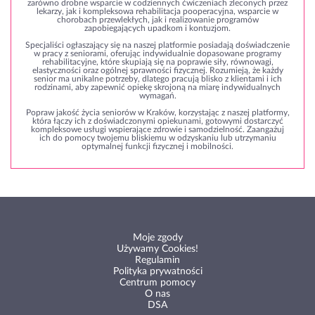
zarówno drobne wsparcie w codziennych ćwiczeniach zleconych przez
lekarzy, jak i kompleksowa rehabilitacja pooperacyjna, wsparcie w
chorobach przewlekłych, jak i realizowanie programów
zapobiegających upadkom i kontuzjom.
Specjaliści ogłaszający się na naszej platformie posiadają doświadczenie
w pracy z seniorami, oferując indywidualnie dopasowane programy
rehabilitacyjne, które skupiają się na poprawie siły, równowagi,
elastyczności oraz ogólnej sprawności fizycznej. Rozumieją, że każdy
senior ma unikalne potrzeby, dlatego pracują blisko z klientami i ich
rodzinami, aby zapewnić opiekę skrojoną na miarę indywidualnych
wymagań.
Popraw jakość życia seniorów w Kraków, korzystając z naszej platformy,
która łączy ich z doświadczonymi opiekunami, gotowymi dostarczyć
kompleksowe usługi wspierające zdrowie i samodzielność. Zaangażuj
ich do pomocy twojemu bliskiemu w odzyskaniu lub utrzymaniu
optymalnej funkcji fizycznej i mobilności.
Moje zgody
Używamy Cookies!
Regulamin
Polityka prywatności
Centrum pomocy
O nas
DSA