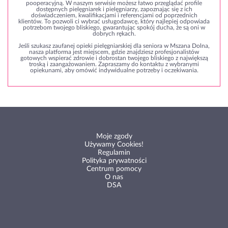
pooperacyjną. W naszym serwisie możesz łatwo przeglądać profile
dostępnych pielęgniarek i pielęgniarzy, zapoznając się z ich
doświadczeniem, kwalifikacjami i referencjami od poprzednich
klientów. To pozwoli ci wybrać usługodawcę, który najlepiej odpowiada
potrzebom twojego bliskiego, gwarantując spokój ducha, że są oni w
dobrych rękach.
Jeśli szukasz zaufanej opieki pielęgniarskiej dla seniora w Mszana Dolna,
nasza platforma jest miejscem, gdzie znajdziesz profesjonalistów
gotowych wspierać zdrowie i dobrostan twojego bliskiego z największą
troską i zaangażowaniem. Zapraszamy do kontaktu z wybranymi
opiekunami, aby omówić indywidualne potrzeby i oczekiwania.
Moje zgody
Używamy Cookies!
Regulamin
Polityka prywatności
Centrum pomocy
O nas
DSA