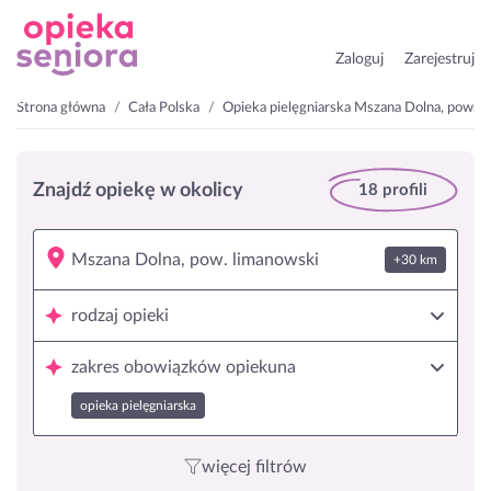
Zaloguj
Zarejestruj
Strona główna
Cała Polska
Opieka pielęgniarska Mszana Dolna, pow. l
Znajdź opiekę w okolicy
18 profili
+30 km
rodzaj opieki
zakres obowiązków opiekuna
opieka pielęgniarska
więcej filtrów