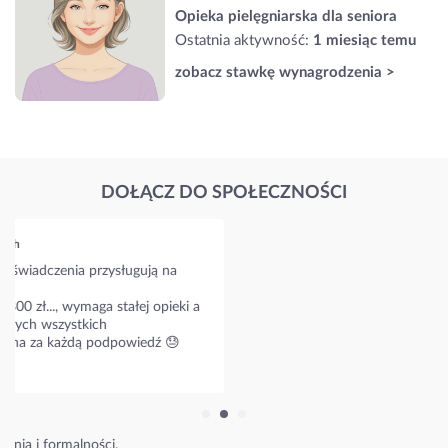
Opieka pielęgniarska dla seniora
Ostatnia aktywność:
1 miesiąc temu
zobacz stawkę wynagrodzenia >
DOŁĄCZ DO SPOŁECZNOŚCI
Grupa dla rodzin osób starszych
Mój tata ma Alzheimera, pomagałam mu przez pół roku, ale
jest coraz gorzej i juz sama nie dam dłużej rady. Muszę kogoś
zatrudnić. Ale jak to zrobić?
Jak wygląda kwestia umowy i ile kosztuje taka calodobowa
opiekunka?
51 odpowiedzi
Poznaj stawki w Twojej okolicy.