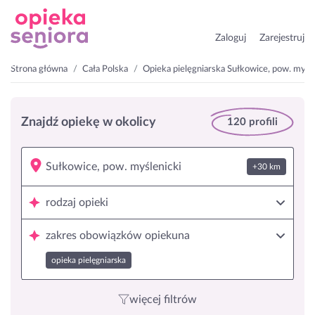
Zaloguj
Zarejestruj
Strona główna
Cała Polska
Opieka pielęgniarska Sułkowice, pow. myśle
Znajdź opiekę w okolicy
120 profili
+30 km
rodzaj opieki
zakres obowiązków opiekuna
opieka pielęgniarska
więcej filtrów