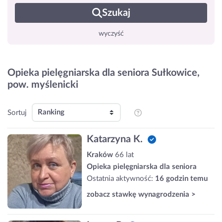
Szukaj
wyczyść
Opieka pielęgniarska dla seniora Sułkowice,
pow. myślenicki
Sortuj
Katarzyna K.
Kraków
66 lat
Opieka pielęgniarska dla seniora
Ostatnia aktywność:
16 godzin temu
zobacz stawkę wynagrodzenia >