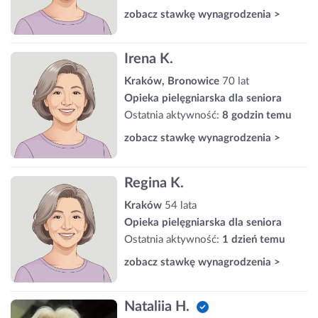
zobacz stawkę wynagrodzenia >
Irena K.
Kraków, Bronowice
70 lat
Opieka pielęgniarska dla seniora
Ostatnia aktywność:
8 godzin temu
zobacz stawkę wynagrodzenia >
Regina K.
Kraków
54 lata
Opieka pielęgniarska dla seniora
Ostatnia aktywność:
1 dzień temu
zobacz stawkę wynagrodzenia >
Nataliia H.