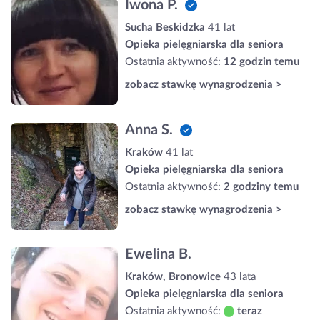
Iwona P.
Sucha Beskidzka
41 lat
Opieka pielęgniarska dla seniora
Ostatnia aktywność:
12 godzin temu
zobacz stawkę wynagrodzenia >
Anna S.
Kraków
41 lat
Opieka pielęgniarska dla seniora
Ostatnia aktywność:
2 godziny temu
zobacz stawkę wynagrodzenia >
Ewelina B.
Kraków, Bronowice
43 lata
Opieka pielęgniarska dla seniora
Ostatnia aktywność:
teraz