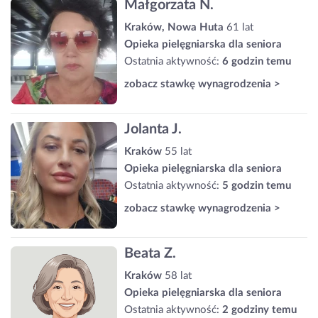
Małgorzata N.
Kraków, Nowa Huta
61 lat
Opieka pielęgniarska dla seniora
Ostatnia aktywność:
6 godzin temu
zobacz stawkę wynagrodzenia >
Jolanta J.
Kraków
55 lat
Opieka pielęgniarska dla seniora
Ostatnia aktywność:
5 godzin temu
zobacz stawkę wynagrodzenia >
Beata Z.
Kraków
58 lat
Opieka pielęgniarska dla seniora
Ostatnia aktywność:
2 godziny temu