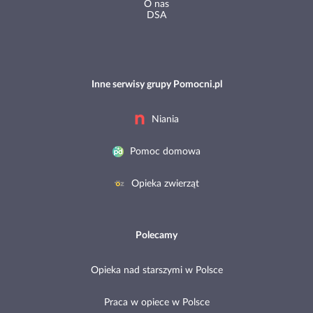
O nas
DSA
Inne serwisy grupy Pomocni.pl
Niania
Pomoc domowa
Opieka zwierząt
Polecamy
Opieka nad starszymi w Polsce
Praca w opiece w Polsce