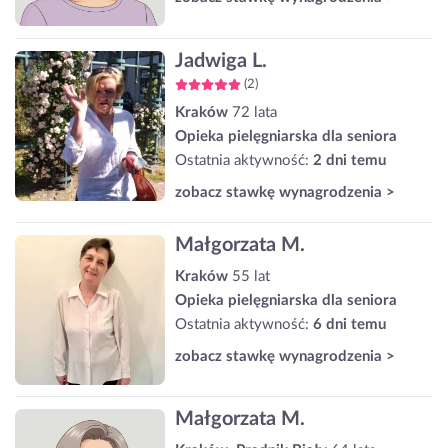
Jadwiga L.
(2)
Kraków
72 lata
Opieka pielęgniarska dla seniora
Ostatnia aktywność:
2 dni temu
zobacz stawkę wynagrodzenia >
Małgorzata M.
Kraków
55 lat
Opieka pielęgniarska dla seniora
Ostatnia aktywność:
6 dni temu
zobacz stawkę wynagrodzenia >
Małgorzata M.