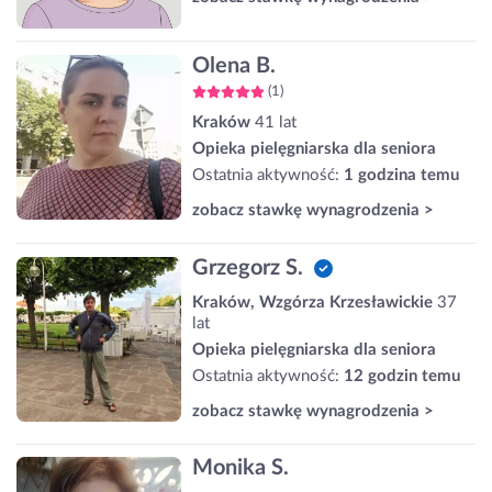
Olena B.
(1)
Kraków
41 lat
Opieka pielęgniarska dla seniora
Ostatnia aktywność:
1 godzina temu
zobacz stawkę wynagrodzenia >
Grzegorz S.
Kraków, Wzgórza Krzesławickie
37
lat
Opieka pielęgniarska dla seniora
Ostatnia aktywność:
12 godzin temu
zobacz stawkę wynagrodzenia >
Monika S.