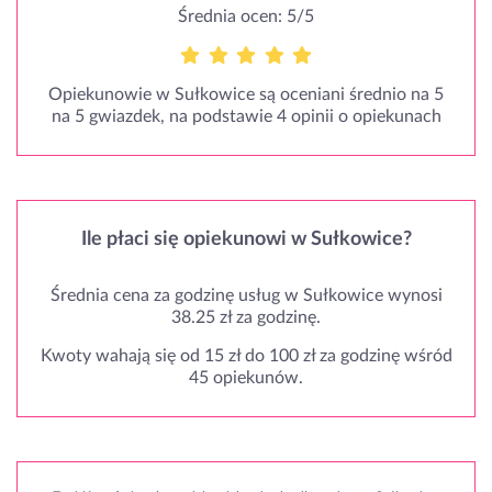
Średnia ocen: 5/5
Opiekunowie w Sułkowice są oceniani średnio na 5
na 5 gwiazdek, na podstawie 4 opinii o opiekunach
Ile płaci się opiekunowi w Sułkowice?
Średnia cena za godzinę usług w Sułkowice wynosi
38.25 zł za godzinę.
Kwoty wahają się od 15 zł do 100 zł za godzinę wśród
45 opiekunów.