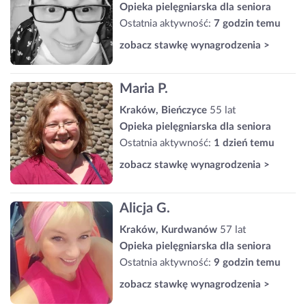
Opieka pielęgniarska dla seniora
Ostatnia aktywność:
7 godzin temu
zobacz stawkę wynagrodzenia >
Maria P.
Kraków, Bieńczyce
55 lat
Opieka pielęgniarska dla seniora
Ostatnia aktywność:
1 dzień temu
zobacz stawkę wynagrodzenia >
Alicja G.
Kraków, Kurdwanów
57 lat
Opieka pielęgniarska dla seniora
Ostatnia aktywność:
9 godzin temu
zobacz stawkę wynagrodzenia >