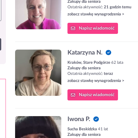
Zakupy dla seniora
Ostatnia aktywność:
21 godzin temu
zobacz stawkę wynagrodzenia >
Napisz
wiadomość
Katarzyna N.
Kraków, Stare Podgórze
62 lata
Zakupy dla seniora
Ostatnia aktywność:
teraz
zobacz stawkę wynagrodzenia >
Napisz
wiadomość
Iwona P.
Sucha Beskidzka
41 lat
Zakupy dla seniora