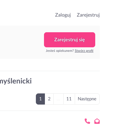
Zaloguj
Zarejestruj
Zarejestruj się
Jesteś opiekunem?
Stwórz profil
myślenicki
1
2
...
11
Następne