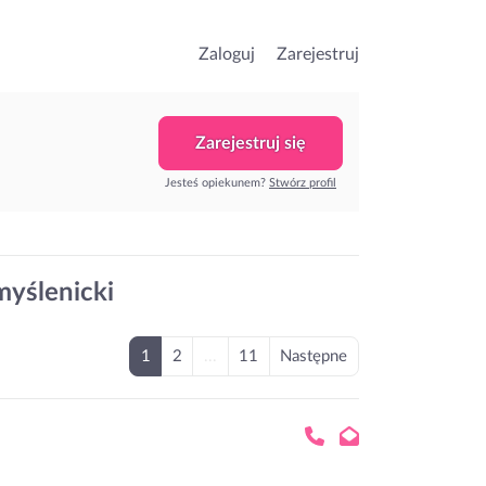
Zaloguj
Zarejestruj
Zarejestruj się
Jesteś opiekunem?
Stwórz profil
myślenicki
1
2
...
11
Następne