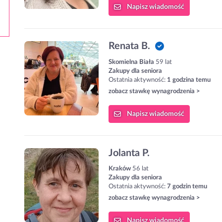
Napisz
wiadomość
Renata B.
Skomielna Biała
59 lat
Zakupy dla seniora
Ostatnia aktywność:
1 godzina temu
zobacz stawkę wynagrodzenia >
Napisz
wiadomość
Jolanta P.
Kraków
56 lat
Zakupy dla seniora
Ostatnia aktywność:
7 godzin temu
zobacz stawkę wynagrodzenia >
Napisz
wiadomość