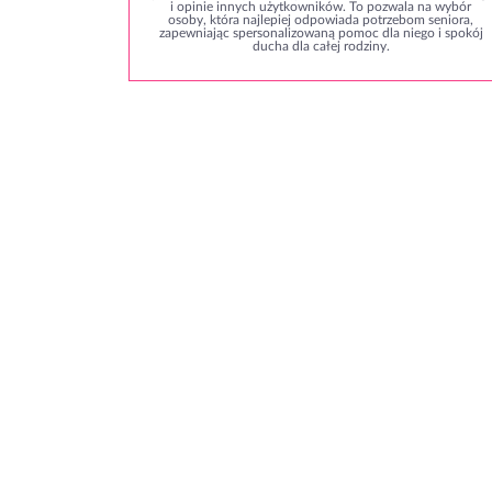
i opinie innych użytkowników. To pozwala na wybór
osoby, która najlepiej odpowiada potrzebom seniora,
zapewniając spersonalizowaną pomoc dla niego i spokój
ducha dla całej rodziny.