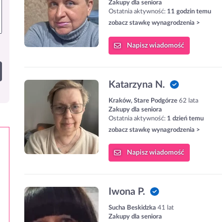
Zakupy dla seniora
Ostatnia aktywność:
11 godzin temu
zobacz stawkę wynagrodzenia >
Napisz
wiadomość
Katarzyna N.
Kraków, Stare Podgórze
62 lata
Zakupy dla seniora
Ostatnia aktywność:
1 dzień temu
zobacz stawkę wynagrodzenia >
Napisz
wiadomość
Iwona P.
Sucha Beskidzka
41 lat
Zakupy dla seniora