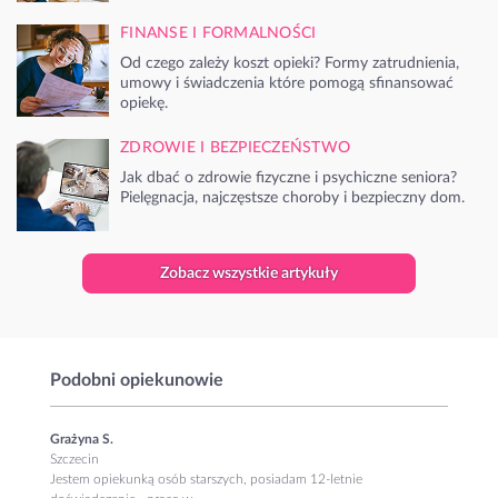
FINANSE I FORMALNOŚCI
Od czego zależy koszt opieki? Formy zatrudnienia,
umowy i świadczenia które pomogą sfinansować
opiekę.
ZDROWIE I BEZPIECZEŃSTWO
Jak dbać o zdrowie fizyczne i psychiczne seniora?
Pielęgnacja, najczęstsze choroby i bezpieczny dom.
Zobacz wszystkie artykuły
Podobni opiekunowie
Grażyna S.
Szczecin
Jestem opiekunką osób starszych, posiadam 12-letnie