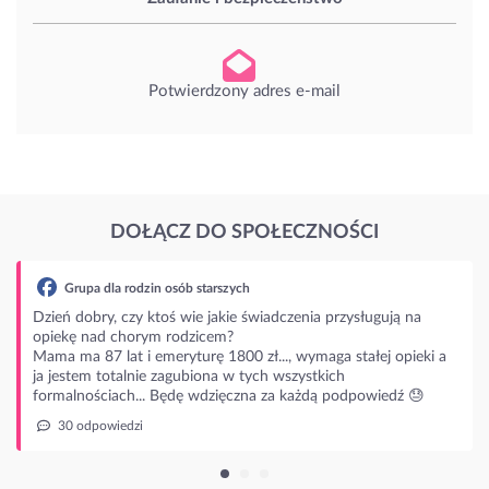
Potwierdzony adres e-mail
DOŁĄCZ DO SPOŁECZNOŚCI
rodzin osób starszych
czy ktoś wie jakie świadczenia przysługują na
horym rodzicem?
t i emeryturę 1800 zł..., wymaga stałej opieki a
alnie zagubiona w tych wszystkich
ch... Będę wdzięczna za każdą podpowiedź 😓
dzi